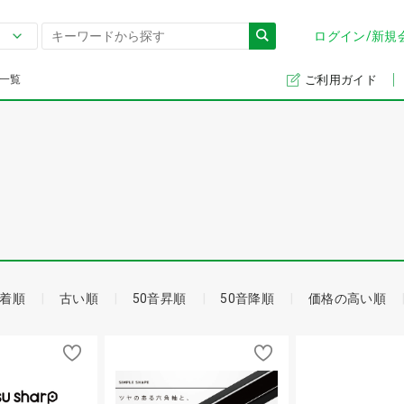
ログイン/新規
一覧
ご利用ガイド
着順
古い順
50音昇順
50音降順
価格の高い順