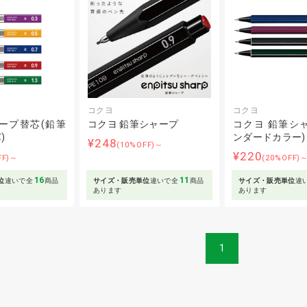
コクヨ
コクヨ
ープ替芯(鉛筆
コクヨ 鉛筆シャープ
コクヨ 鉛筆シ
)
ンダードカラー)
¥248
(10%OFF)～
¥220
FF)～
(20%OFF)
16
11
位
違いで全
商品
サイズ・販売単位
違いで全
商品
サイズ・販売単位
違
あります
あります
1