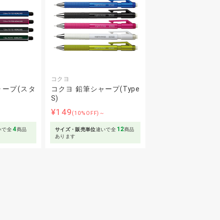
コクヨ
ャープ(スタ
コクヨ 鉛筆シャープ(Type
S)
¥149
～
(10%OFF)～
4
12
いで全
商品
サイズ・販売単位
違いで全
商品
あります