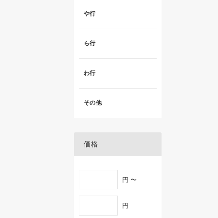
や行
ら行
わ行
その他
価格
円 〜
円