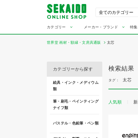
カテゴリー
メーカー・ブランド
特集
世界堂 画材・額縁・文房具通販
太芯
検索結果
カテゴリーから探す
太芯
タグ：
絵具・インク・メディウム
類
筆・刷毛・ペインティング
人気順
新
ナイフ類
パステル・色鉛筆・ペン類