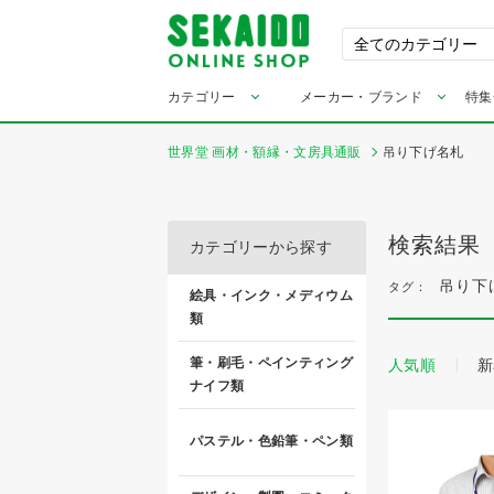
カテゴリー
メーカー・ブランド
特集
世界堂 画材・額縁・文房具通販
吊り下げ名札
検索結果
カテゴリーから探す
吊り下
タグ：
絵具・インク・メディウム
類
筆・刷毛・ペインティング
人気順
新
ナイフ類
パステル・色鉛筆・ペン類