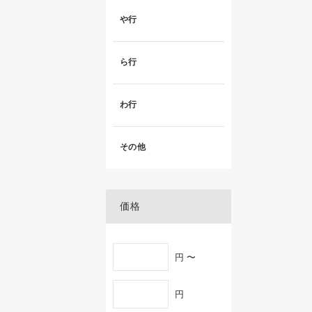
や行
ら行
わ行
その他
価格
円 〜
円