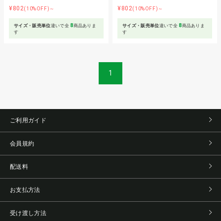
¥802
¥802
(10%OFF)～
(10%OFF)～
8
8
サイズ・販売単位
違いで全
商品ありま
サイズ・販売単位
違いで全
商品ありま
す
す
1
ご利用ガイド
会員規約
配送料
お支払方法
受け渡し方法