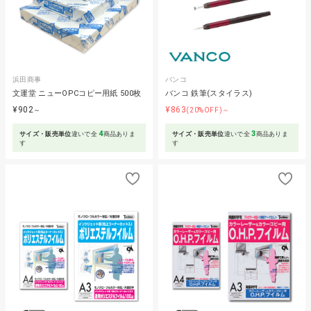
浜田商事
バンコ
文運堂 ニューOPCコピー用紙 500枚
バンコ 鉄筆(スタイラス)
¥902
¥863
～
(20%OFF)～
4
3
サイズ・販売単位
違いで全
商品ありま
サイズ・販売単位
違いで全
商品ありま
す
す