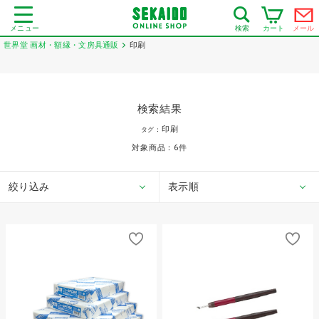
メニュー
カート
メール
検索
世界堂 画材・額縁・文房具通販
印刷
検索結果
印刷
タグ：
対象商品：
6
件
絞り込み
表示順