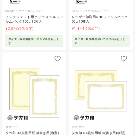
SAKAEテクニカルペーパー
SAKAEテクニカルペーパー
インクジェット用ポリエステルフィ
レーザー印刷用OHPフィルムパック1
ルムパック100μ 10枚入
00μ 10枚入
¥2,077
¥1,144
(20%OFF)～
(20%OFF)～
2
2
サイズ・販売単位
違いで全
商品ありま
サイズ・販売単位
違いで全
商品ありま
す
す
ササガワ
ササガワ
タカ印 OA賞状用紙 横書き用(縦型)
タカ印 OA賞状用紙 縦書き用(横型)