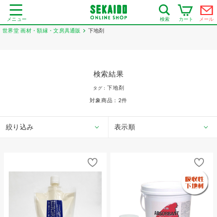
メニュー
カート
メール
検索
世界堂 画材・額縁・文房具通販
下地剤
検索結果
下地剤
タグ：
対象商品：
2
件
絞り込み
表示順