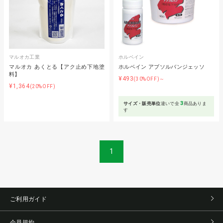
マルオカ工業
ホルベイン
マルオカ あくとる【アク止め下地塗
ホルベイン アブソルバンジェッソ
料】
¥493
(30%OFF)～
¥1,364
(20%OFF)
3
サイズ・販売単位
違いで全
商品ありま
す
1
ご利用ガイド
会員規約