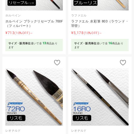
ホルベイン
ラファエル
ホルベイン ブラックリセーブル 700F
ラファエル 水彩筆 803（ラウンド・
（フィルバート）
羽管）
¥713
¥5,178
(10%OFF)～
(10%OFF)～
13
16
サイズ・販売単位
違いで全
商品あり
サイズ・販売単位
違いで全
商品あり
ます
ます
レオナルド
レオナルド