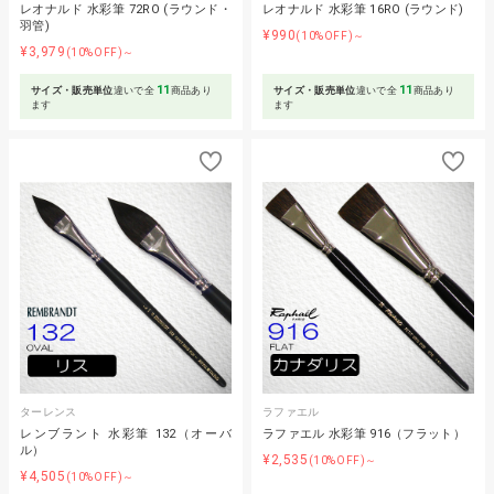
レオナルド 水彩筆 72RO (ラウンド・
レオナルド 水彩筆 16RO (ラウンド)
羽管)
¥990
(10%OFF)～
¥3,979
(10%OFF)～
11
11
サイズ・販売単位
違いで全
商品あり
サイズ・販売単位
違いで全
商品あり
ます
ます
ターレンス
ラファエル
レンブラント 水彩筆 132（オーバ
ラファエル 水彩筆 916（フラット）
ル）
¥2,535
(10%OFF)～
¥4,505
(10%OFF)～