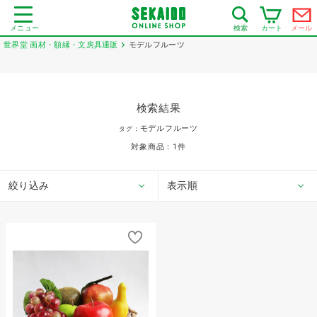
メニュー
カート
メール
検索
世界堂 画材・額縁・文房具通販
モデルフルーツ
検索結果
モデルフルーツ
タグ：
対象商品：
1
件
絞り込み
表示順