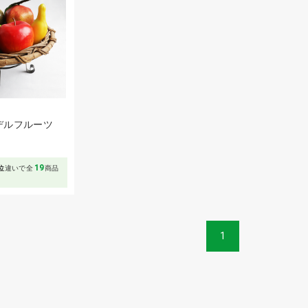
デルフルーツ
19
位
違いで全
商品
1