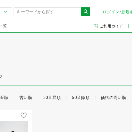
ログイン/新規
一覧
ご利用ガイド
フ
着順
古い順
50音昇順
50音降順
価格の高い順