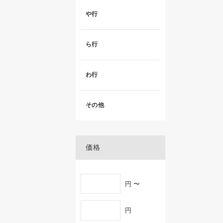
や行
ら行
わ行
その他
価格
円 〜
円