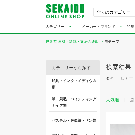
カテゴリー
メーカー・ブランド
特集
世界堂 画材・額縁・文房具通販
モチーフ
検索結果
カテゴリーから探す
モチー
タグ：
絵具・インク・メディウム
類
筆・刷毛・ペインティング
人気順
新
ナイフ類
パステル・色鉛筆・ペン類