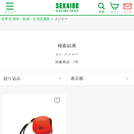
メニュー
カート
メール
検索
世界堂 画材・額縁・文房具通販
メジャー
検索結果
メジャー
タグ：
対象商品：
1
件
絞り込み
表示順