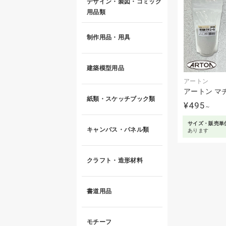
デザイン・製図・コミック
用品類
制作用品・用具
建築模型用品
アートン
アートン マチ
紙類・スケッチブック類
¥495
～
サイズ・販売単
キャンバス・パネル類
あります
クラフト・造形材料
書道用品
モチーフ