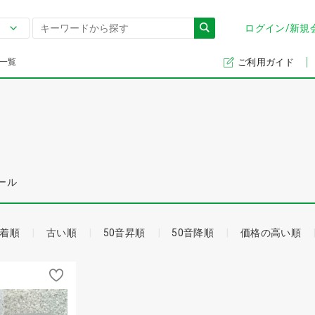
ログイン/新規
一覧
ご利用ガイド
ール
着順
古い順
50音昇順
50音降順
価格の高い順