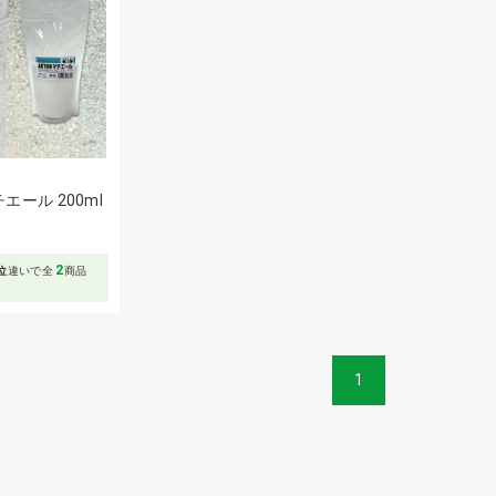
エール 200ml
2
位
違いで全
商品
1