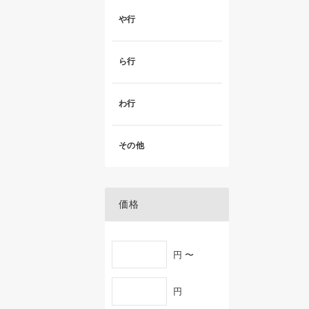
や行
ら行
わ行
その他
価格
円 〜
円