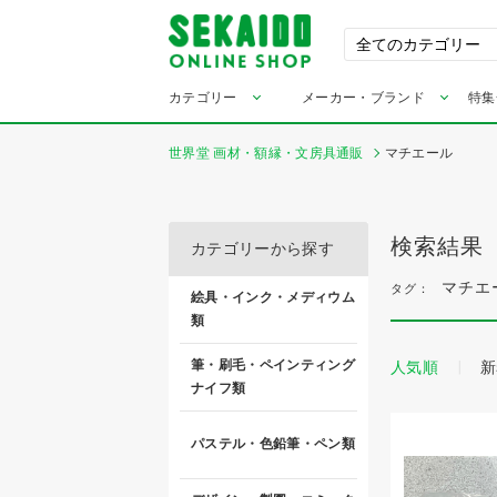
カテゴリー
メーカー・ブランド
特集
世界堂 画材・額縁・文房具通販
マチエール
検索結果
カテゴリーから探す
マチエ
タグ：
絵具・インク・メディウム
類
筆・刷毛・ペインティング
人気順
新
ナイフ類
パステル・色鉛筆・ペン類