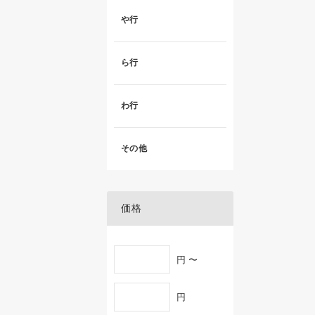
や行
ら行
わ行
その他
価格
円 〜
円