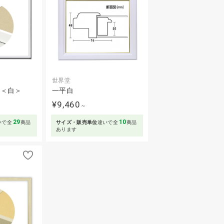
世界堂
5＜白＞
一平白
¥9,460
～
29
10
いで全
商品
サイズ・販売単位
違いで全
商品
あります