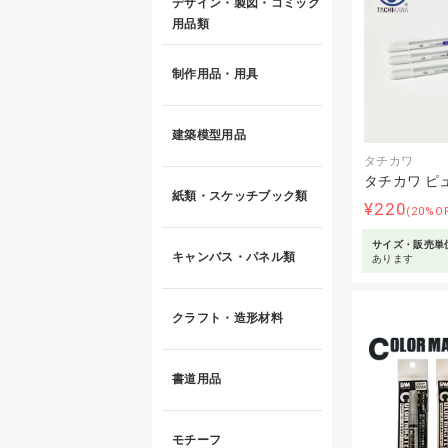
デザイン・製図・コミック
用品類
制作用品・用具
建築模型用品
タチカワ
タチカワ ピ
紙類・スケッチブック類
¥220
(20%O
サイズ・販売単
キャンバス・パネル類
あります
クラフト・造形材料
書道用品
モチーフ