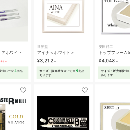
世界堂
安田精工
ュアホワイト
アイナ＜ホワイト＞
トップフレーム
¥3,212
¥4,048
FF)～
～
～
4
9
位
違いで全
商品
サイズ・販売単位
違いで全
商品
サイズ・販売単位
違
あります
あります