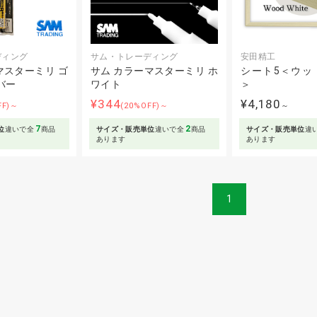
ディング
サム・トレーディング
安田精工
マスターミリ ゴ
サム カラーマスターミリ ホ
シート5＜ウッ
バー
ワイト
＞
¥344
¥4,180
FF)～
(20%OFF)～
～
7
2
位
違いで全
商品
サイズ・販売単位
違いで全
商品
サイズ・販売単位
違
あります
あります
1