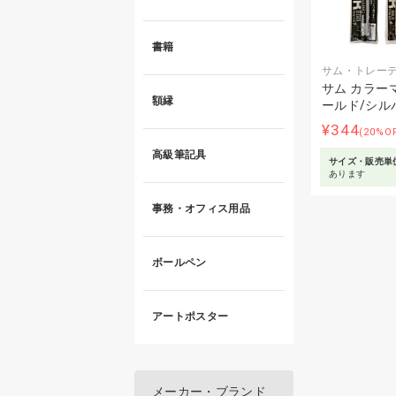
書籍
サム・トレー
サム カラー
額縁
ールド/シル
¥344
(20%O
高級筆記具
サイズ・販売単
あります
事務・オフィス用品
ボールペン
アートポスター
メーカー・ブランド