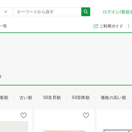
ログイン/新規
一覧
ご利用ガイド
ト
着順
古い順
50音昇順
50音降順
価格の高い順