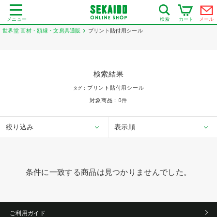
メニュー
カート
メール
検索
世界堂 画材・額縁・文房具通販
プリント貼付用シール
検索結果
プリント貼付用シール
タグ：
対象商品：
0
件
絞り込み
表示順
条件に一致する商品は見つかりませんでした。
ご利用ガイド