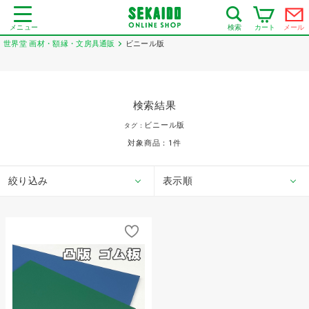
メニュー
カート
メール
検索
世界堂 画材・額縁・文房具通販
ビニール版
検索結果
ビニール版
タグ：
対象商品：
1
件
絞り込み
表示順