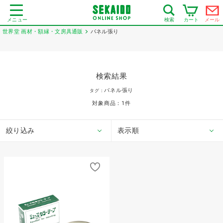
メニュー
カート
メール
検索
世界堂 画材・額縁・文房具通販
パネル張り
検索結果
パネル張り
タグ：
対象商品：
1
件
絞り込み
表示順