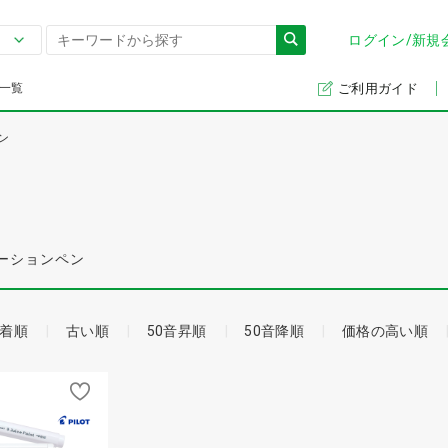
ログイン/新規
一覧
ご利用ガイド
ン
ーションペン
着順
古い順
50音昇順
50音降順
価格の高い順