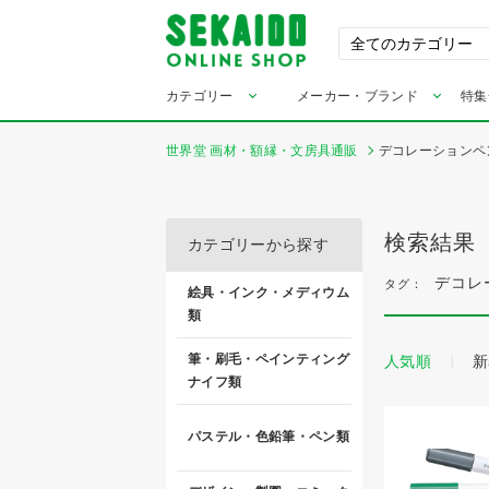
カテゴリー
メーカー・ブランド
特集
世界堂 画材・額縁・文房具通販
デコレーションペ
検索結果
カテゴリーから探す
デコレ
タグ：
絵具・インク・メディウム
類
筆・刷毛・ペインティング
人気順
新
ナイフ類
パステル・色鉛筆・ペン類