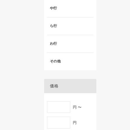
や行
ら行
わ行
その他
価格
円 〜
円