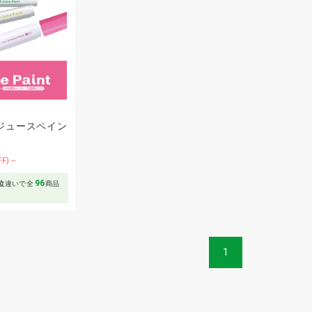
ジュースペイン
FF)～
96
位
違いで全
商品
1