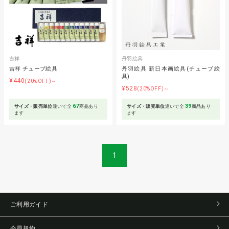
吉祥
丹羽絵具
吉祥 チューブ絵具
丹羽絵具 新日本画絵具(チューブ絵
具)
¥440
(20%OFF)～
¥528
(20%OFF)～
67
39
サイズ・販売単位
違いで全
商品あり
サイズ・販売単位
違いで全
商品あり
ます
ます
1
ご利用ガイド
会員規約