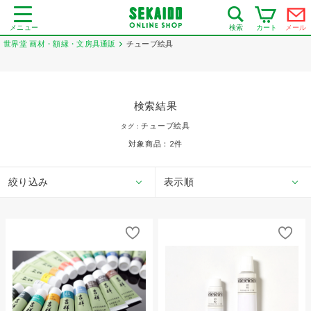
メニュー
カート
メール
検索
世界堂 画材・額縁・文房具通販
チューブ絵具
検索結果
チューブ絵具
タグ：
対象商品：
2
件
絞り込み
表示順