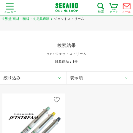
メニュー
カート
メール
検索
世界堂 画材・額縁・文房具通販
ジェットストリーム
検索結果
ジェットストリーム
タグ：
対象商品：
1
件
絞り込み
表示順