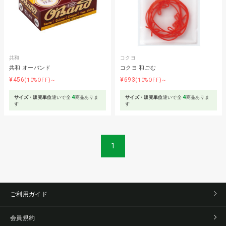
共和
コクヨ
共和 オーバンド
コクヨ 和ごむ
¥456
¥693
(10%OFF)～
(10%OFF)～
4
4
サイズ・販売単位
違いで全
商品ありま
サイズ・販売単位
違いで全
商品ありま
す
す
1
ご利用ガイド
会員規約