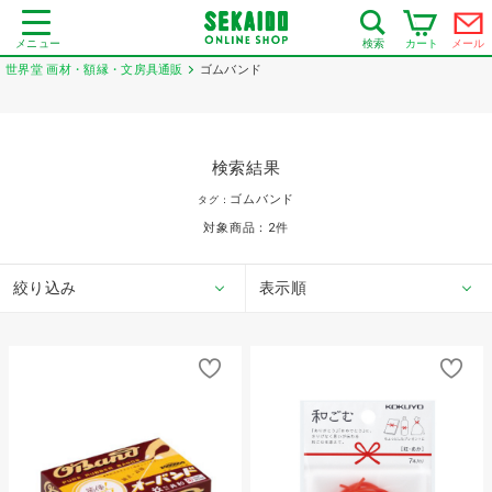
メニュー
カート
メール
検索
世界堂 画材・額縁・文房具通販
ゴムバンド
検索結果
ゴムバンド
タグ：
対象商品：
2
件
絞り込み
表示順