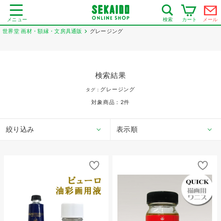
メニュー
カート
メール
検索
世界堂 画材・額縁・文房具通販
グレージング
検索結果
グレージング
タグ：
対象商品：
2
件
絞り込み
表示順