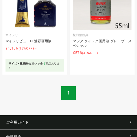
マイメリ
松田油絵具
マイメリピューロ 油彩画用液
マツダ クイック画用液 グレーザース
ペシャル
¥1,106
(33%OFF)～
¥578
(30%OFF)
5
サイズ・販売単位
違いで全
商品ありま
す
1
ご利用ガイド
会員規約