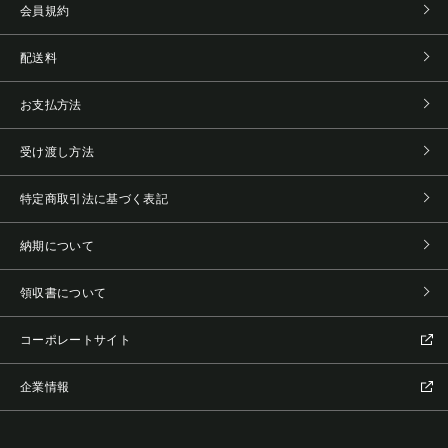
会員規約
配送料
お支払方法
受け渡し方法
特定商取引法に基づく表記
納期について
領収書について
コーポレートサイト
企業情報