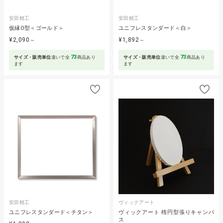
安田精工
安田精工
仮縁O型＜ゴールド＞
ユニフレスタンダード＜白＞
¥2,090
¥1,892
～
～
73
73
サイズ・販売単位
違いで全
商品あり
サイズ・販売単位
違いで全
商品あり
ます
ます
安田精工
ヴィックアート
ユニフレスタンダード＜チタン＞
ヴィックアート 楕円型張りキャンバ
ス