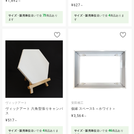
¥1,892
～
¥627
～
73
4
サイズ・販売単位
違いで全
商品あり
サイズ・販売単位
違いで全
商品ありま
ます
す
ヴィックアート
安田精工
ヴィックアート 六角型張りキャンバ
仮縁 スペース5 ＜ホワイト＞
ス
¥3,564
～
¥517
～
4
46
サイズ・販売単位
違いで全
商品ありま
サイズ・販売単位
違いで全
商品あり