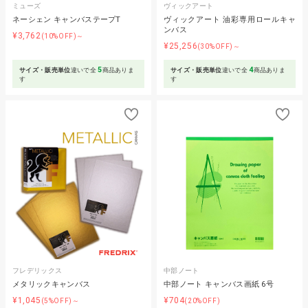
ミューズ
ヴィックアート
ネーシェン キャンバステープT
ヴィックアート 油彩専用ロールキャ
ンバス
¥3,762
(10%OFF)～
¥25,256
(30%OFF)～
5
4
サイズ・販売単位
違いで全
商品ありま
サイズ・販売単位
違いで全
商品ありま
す
す
フレデリックス
中部ノート
メタリックキャンバス
中部ノート キャンバス画紙 6号
¥1,045
¥704
(5%OFF)～
(20%OFF)