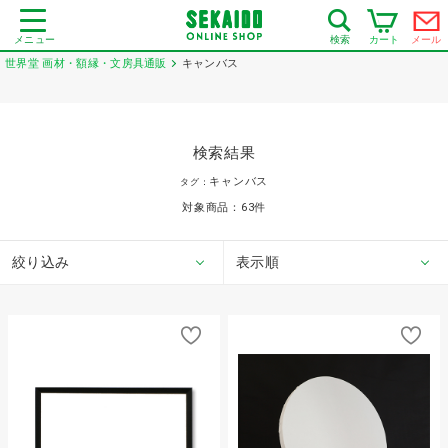
メニュー
カート
メール
検索
世界堂 画材・額縁・文房具通販
キャンバス
検索結果
キャンバス
タグ：
対象商品：
63
件
絞り込み
表示順