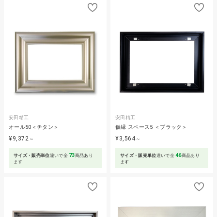
安田精工
安田精工
オール50＜チタン＞
仮縁 スペース5 ＜ブラック＞
¥9,372
¥3,564
～
～
73
46
サイズ・販売単位
違いで全
商品あり
サイズ・販売単位
違いで全
商品あり
ます
ます