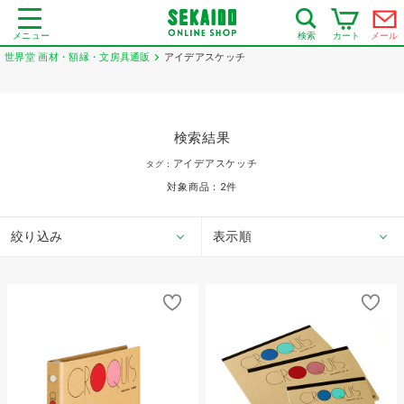
メニュー
カート
メール
検索
世界堂 画材・額縁・文房具通販
アイデアスケッチ
検索結果
アイデアスケッチ
タグ：
対象商品：
2
件
絞り込み
表示順