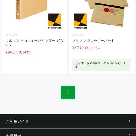
マルマン
マルマン
マルマン クロッキーバインダー（FM
マルマン クロッキーパッド
217）
¥674
(10%OFF)～
¥990
(10%OFF)
4
サイズ・販売単位
違いで全
商品ありま
す
1
ご利用ガイド
会員規約