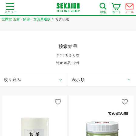
メニュー
カート
メール
検索
世界堂 画材・額縁・文房具通販
ちぎり絵
検索結果
ちぎり絵
タグ：
対象商品：
2
件
絞り込み
表示順