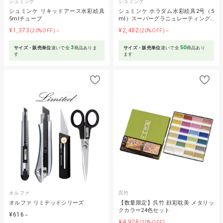
シュミンケ
シュミンケ
シュミンケ リキッドアース水彩絵具
シュミンケ ホラダム水彩絵具2号（5
5mlチューブ
ml）スーパーグラニュレーティング…
¥1,373
¥2,482
(20%OFF)～
(20%OFF)～
3
50
サイズ・販売単位
違いで全
商品ありま
サイズ・販売単位
違いで全
商品あり
す
ます
オルファ
呉竹
オルファ リミテッドシリーズ
【数量限定】呉竹 顔彩耽美 メタリッ
クカラー24色セット
¥616
～
¥4,928
(20%OFF)