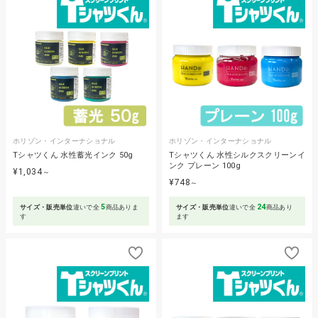
ホリゾン・インターナショナル
ホリゾン・インターナショナル
Tシャツくん 水性蓄光インク 50g
Tシャツくん 水性シルクスクリーンイ
ンク プレーン 100g
¥1,034
～
¥748
～
5
24
サイズ・販売単位
違いで全
商品ありま
サイズ・販売単位
違いで全
商品あり
す
ます