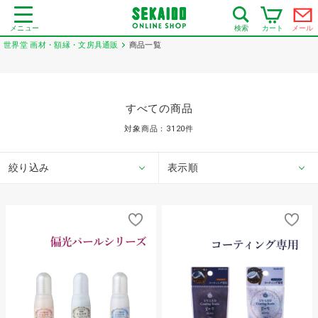
メニュー
カート
メール
検索
世界堂 画材・額縁・文房具通販
商品一覧
すべての商品
対象商品：
3120
件
絞り込み
表示順