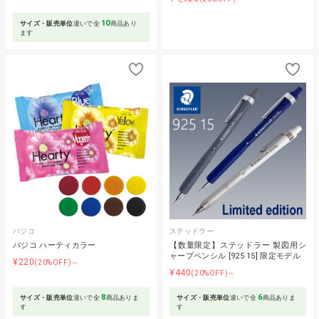
10
サイズ・販売単位
違いで全
商品あり
ます
パジコ
ステッドラー
パジコ ハーティカラー
【数量限定】ステッドラー 製図用シ
ャープペンシル [925 15] 限定モデル
¥220
(20%OFF)～
¥440
(20%OFF)～
8
6
サイズ・販売単位
違いで全
商品ありま
サイズ・販売単位
違いで全
商品ありま
す
す