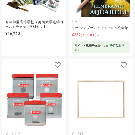
精華学園高等学校（美術大学進学コ
リラ
ース）デッサン画材セット
リラ レンブラント アクアレル色鉛筆
¥10,753
¥352
(20%OFF)～
76
サイズ・販売単位
違いで全
商品あり
ます
ターレンス
安田精工