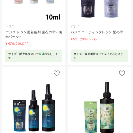
パジコ
パジコ
パジコ レジン用着色剤 宝石の雫＜偏
パジコ コーティングレジン 星の雫
光パール＞
¥528
(20%OFF)～
¥476
(20%OFF)～
3
4
サイズ・販売単位
違いで全
商品ありま
サイズ・販売単位
違いで全
商品ありま
す
す