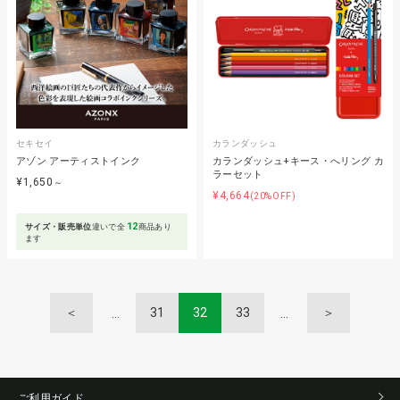
セキセイ
カランダッシュ
アゾン アーティストインク
カランダッシュ+キース・へリング カ
ラーセット
¥1,650
～
¥4,664
(20%OFF)
12
サイズ・販売単位
違いで全
商品あり
ます
＜
31
32
33
＞
ご利用ガイド