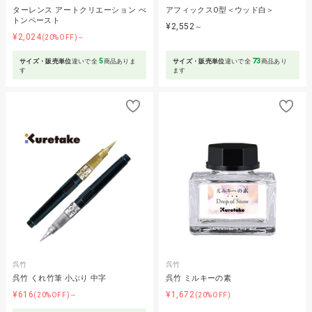
ターレンス アートクリエーション べ
アフィックスO型＜ウッド白＞
トンペースト
¥2,552
～
¥2,024
(20%OFF)～
5
73
サイズ・販売単位
違いで全
商品ありま
サイズ・販売単位
違いで全
商品あり
す
ます
呉竹
呉竹
呉竹 くれ竹筆 小ぶり 中字
呉竹 ミルキーの素
¥616
¥1,672
(20%OFF)～
(20%OFF)