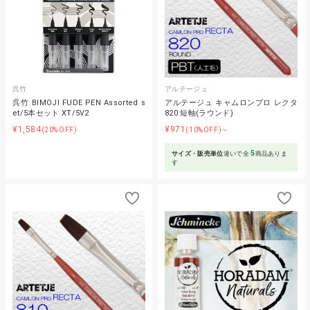
呉竹
アルテージュ
呉竹 BIMOJI FUDE PEN Assorted s
アルテージュ キャムロンプロ レクタ
et/5本セット XT/5V2
820 短軸(ラウンド)
¥1,584
¥971
(20%OFF)
(10%OFF)～
5
サイズ・販売単位
違いで全
商品ありま
す