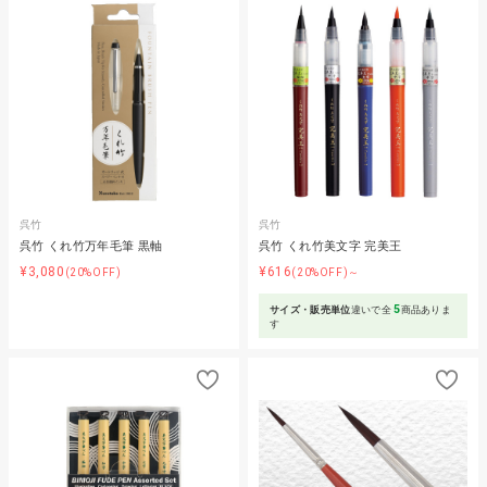
呉竹
呉竹
呉竹 くれ竹万年毛筆 黒軸
呉竹 くれ竹美文字 完美王
¥3,080
¥616
(20%OFF)
(20%OFF)～
5
サイズ・販売単位
違いで全
商品ありま
す