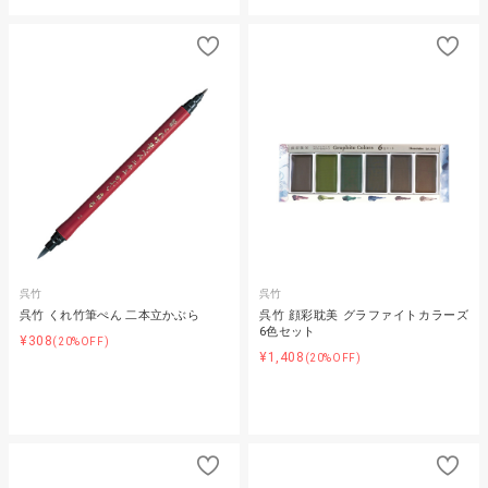
呉竹
呉竹
呉竹 くれ竹筆ぺん 二本立かぶら
呉竹 顔彩耽美 グラファイトカラーズ
6色セット
¥308
(20%OFF)
¥1,408
(20%OFF)