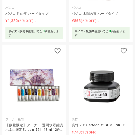
パジコ
パジコ
パジコ 月の雫 ハードタイプ
パジコ 太陽の雫 ハードタイプ
¥1,320
¥863
(20%OFF)～
(20%OFF)～
3
3
サイズ・販売単位
違いで全
商品ありま
サイズ・販売単位
違いで全
商品ありま
す
す
ターナー色彩
呉竹
【数量限定】ターナー 透明水彩絵具
呉竹 ZIG Cartoonist SUMI INK 60
ホネ山限定Edition【2】 15ml 12色…
¥743
(10%OFF)