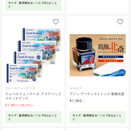
2
サイズ・販売単位
違いで全
商品ありま
す
クレールフォンテーヌ
セキセイ
クレールフォンテーヌ アクアパッド
アゾン アーティストインク 葛飾北斎
スケッチブック
¥1,980
～
¥1,881
(10%OFF)～
4
2
サイズ・販売単位
違いで全
商品ありま
サイズ・販売単位
違いで全
商品ありま
す
す