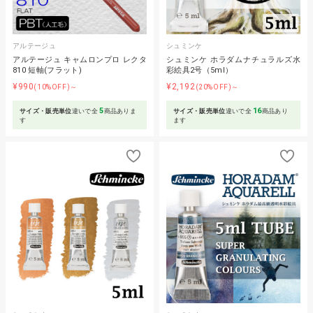
アルテージュ
シュミンケ
アルテージュ キャムロンプロ レクタ
シュミンケ ホラダムナチュラルズ水
810 短軸(フラット)
彩絵具2号（5ml）
¥990
¥2,192
(10%OFF)～
(20%OFF)～
5
16
サイズ・販売単位
違いで全
商品ありま
サイズ・販売単位
違いで全
商品あり
す
ます