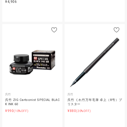
¥4,906
呉竹
呉竹
呉竹 ZIG Cartoonist SPECIAL BLAC
呉竹 くれ竹万年毛筆 卓上（8号）ブ
K INK 60
リスター
¥990
¥880
(10%OFF)
(20%OFF)