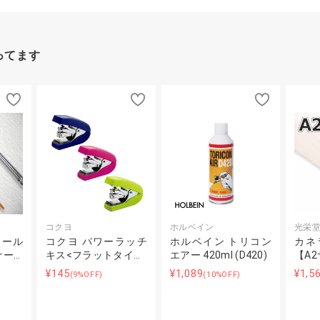
ってます
コクヨ
ホルベイン
光栄
トール
コクヨ パワーラッチ
ホルベイン トリコン
カネ
ナー…
キス<フラットタイ…
エアー 420ml (D420)
【A
¥145
¥1,089
¥1,5
(9%OFF)
(10%OFF)