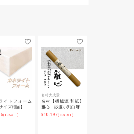
堂
名村大成堂
ライトフォーム
名村【機械漉 和紙】
2サイズ相当】
雅心 紗漉小判白麻…
65
¥10,197
(10%OFF)
(10%OFF)