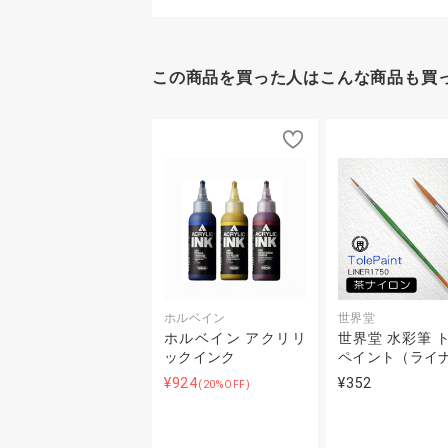
この商品を買った人はこんな商品も買
ホルベイン
世界堂
ホルベイン アクリリ
世界堂 水彩筆 
ックインク
ペイント（ライ
¥924
¥352
(20%OFF)