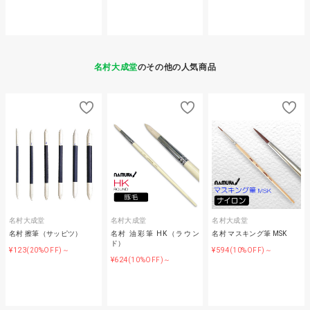
名村大成堂
のその他の人気商品
名村大成堂
名村大成堂
名村大成堂
名村 擦筆（サッピツ）
名村 油彩筆 HK（ラウン
名村 マスキング筆 MSK
ド）
¥123
¥594
(20%OFF)～
(10%OFF)～
¥624
(10%OFF)～