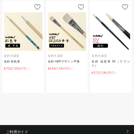
名村大成堂
名村大成堂
名村大成堂
名村 彩色筆
名村 HBPデザイン平筆
名村 油彩筆 SV（ラウン
ド）
¥792
¥594
(10%OFF)～
(10%OFF)～
¥575
(10%OFF)～
ご利用ガイド