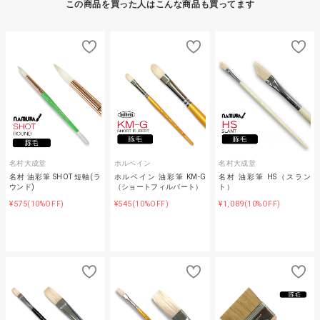
この商品を買った人はこんな商品も買ってます
名村大成堂
ホルベイン
名村大成堂
名村 油彩筆 SHOT 短軸(ラ
ホルベイン 油彩筆 KM-G
名村 油彩筆 HS（スラン
ウンド)
（ショートフィルバート）
ト）
¥575
¥545
¥1,089
(10%OFF)
(10%OFF)
(10%OFF)