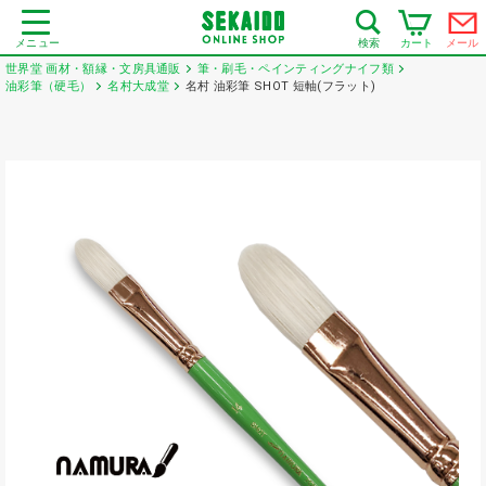
メニュー
カート
メール
検索
世界堂 画材・額縁・文房具通販
筆・刷毛・ペインティングナイフ類
油彩筆（硬毛）
名村大成堂
名村 油彩筆 SHOT 短軸(フラット)