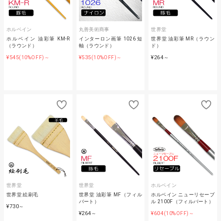
ホルベイン
丸善美術商事
世界堂
ホルベイン 油彩筆 KM-R
インターロン画筆 1026 短
世界堂 油彩筆 MR（ラウン
（ラウンド）
軸（ラウンド）
ド）
¥545
¥535
¥264
(10%OFF)～
(10%OFF)～
～
世界堂
世界堂
ホルベイン
世界堂 絵刷毛
世界堂 油彩筆 MF（フィル
ホルベイン ニューリセーブ
バート）
ル 2100F（フィルバート）
¥730
～
¥264
¥604
～
(10%OFF)～