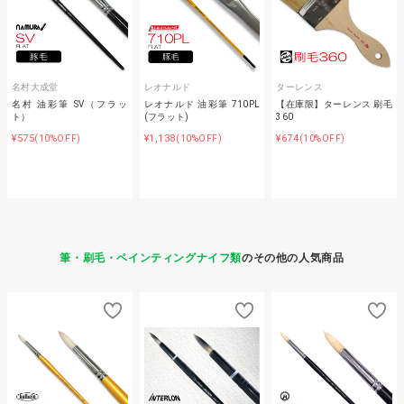
名村大成堂
レオナルド
ターレンス
名村 油彩筆 SV（フラッ
レオナルド 油彩筆 710PL
【在庫限】ターレンス 刷毛
ト）
(フラット)
360
¥575
¥1,138
¥674
(10%OFF)
(10%OFF)
(10%OFF)
筆・刷毛・ペインティングナイフ類
のその他の人気商品