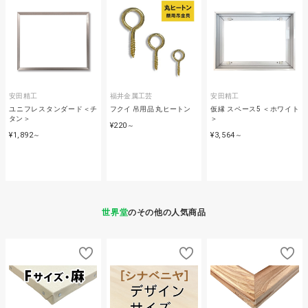
安田精工
福井金属工芸
安田精工
ユニフレスタンダード＜チ
フクイ 吊用品 丸ヒートン
仮縁 スペース5 ＜ホワイト
タン＞
＞
¥220
～
¥1,892
¥3,564
～
～
世界堂
のその他の人気商品