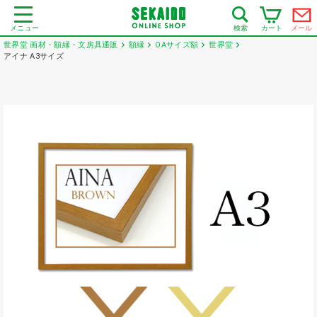
メニュー
カート
メール
検索
世界堂 画材・額縁・文房具通販
額縁
OAサイズ額
世界堂
アイナ A3サイズ