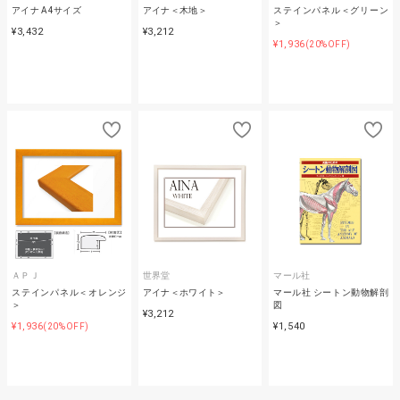
アイナ A4サイズ
アイナ＜木地＞
ステインパネル＜グリーン
＞
¥3,432
¥3,212
¥1,936
(20%OFF)
ＡＰＪ
世界堂
マール社
ステインパネル＜オレンジ
アイナ＜ホワイト＞
マール社 シートン動物解剖
＞
図
¥3,212
¥1,936
¥1,540
(20%OFF)