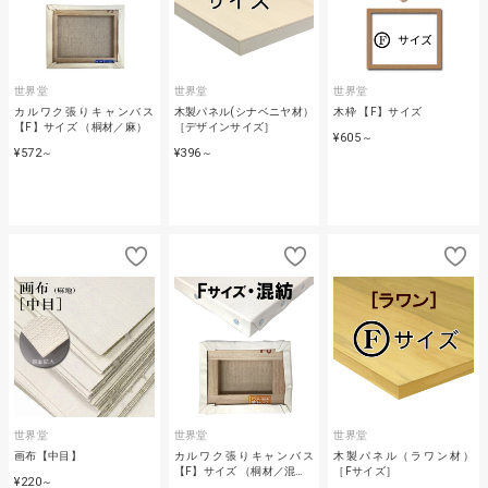
世界堂
世界堂
世界堂
カルワク張りキャンバス
木製パネル(シナベニヤ材）
木枠 【F】サイズ
【F】サイズ （桐材／麻）
［デザインサイズ］
¥605
～
¥572
¥396
～
～
世界堂
世界堂
世界堂
画布【中目】
カルワク張りキャンバス
木製パネル（ラワン材）
【F】サイズ （桐材／混…
［Fサイズ］
¥220
～