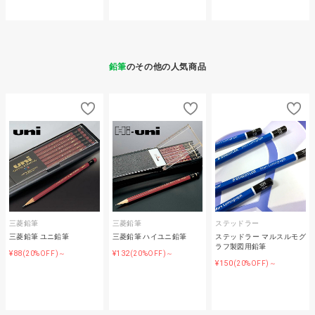
鉛筆
のその他の人気商品
三菱鉛筆
三菱鉛筆
ステッドラー
三菱鉛筆 ユニ鉛筆
三菱鉛筆 ハイユニ鉛筆
ステッドラー マルスルモグ
ラフ製図用鉛筆
¥88
¥132
(20%OFF)～
(20%OFF)～
¥150
(20%OFF)～