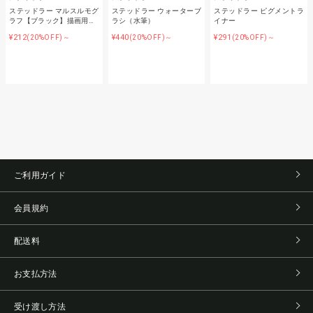
ステッドラー マルスルモグ
ステッドラー ウォーターブ
ステッドラー ピグメントラ
ラフ【ブラック】描画用…
ラシ（水筆）
イナー
¥212
¥440
¥291
(20%OFF)～
(20%OFF)～
(20%OFF)～
ご利用ガイド
会員規約
配送料
お支払方法
受け渡し方法