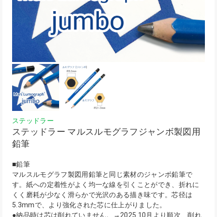
ステッドラー
ステッドラー マルスルモグラフジャンボ製図用
鉛筆
■鉛筆
マルスルモグラフ製図用鉛筆と同じ素材のジャンボ鉛筆で
す。紙への定着性がよく均一な線を引くことができ、折れに
くく磨耗が少なく滑らかで光沢のある描き味です。芯径は
5.3mmで、より強化された芯に仕上がりました。
●納品時は芯は削れていません。→2025.10月より順次、削れ