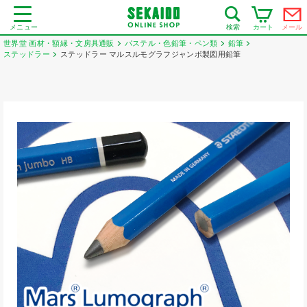
メニュー
カート
メール
検索
世界堂 画材・額縁・文房具通販
パステル・色鉛筆・ペン類
鉛筆
ステッドラー
ステッドラー マルスルモグラフジャンボ製図用鉛筆