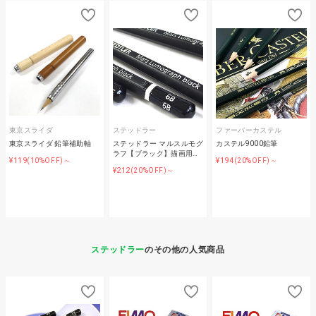
東京スライダ
ステッドラー
ファーバーカステル
東京スライダ 鉛筆補助軸
ステッドラー マルスルモグ
カステル9000鉛筆
ラフ【ブラック】描画用…
¥119
¥194
(10%OFF)～
(20%OFF)～
¥212
(20%OFF)～
ステッドラー
のその他の人気商品