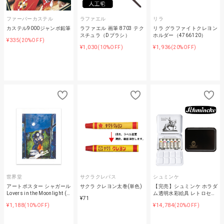
ファーバーカステル
ラファエル
リラ
カステル9000ジャンボ鉛筆
ラファエル 画筆 8703 テク
リラ グラファイトクレヨン
スチュラ（Dブラシ）
ホルダー（4766120）
¥335
(20%OFF)
¥1,030
¥1,936
(10%OFF)
(20%OFF)
世界堂
サクラクレパス
シュミンケ
アートポスター シャガール
サクラ クレヨン太巻(単色)
【完売】シュミンケ ホラダ
Lovers in the Moonlight (…
ム透明水彩絵具 レトロセ…
¥71
¥1,188
¥14,784
(10%OFF)
(20%OFF)