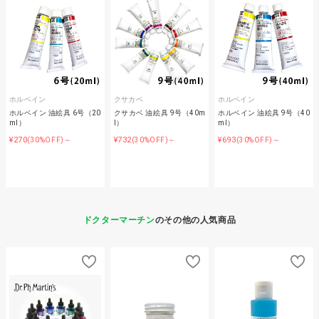
ホルベイン
クサカベ
ホルベイン
ホルベイン 油絵具 6号（20
クサカベ 油絵具 9号（40m
ホルベイン 油絵具 9号（40
ml）
l）
ml）
¥270
¥732
¥693
(30%OFF)～
(30%OFF)～
(30%OFF)～
ドクターマーチン
のその他の人気商品