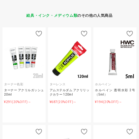
絵具・インク・メディウム類
のその他の人気商品
ターナー色彩
ターレンス
ホルベイン
ターナー アクリルガッシュ
アムステルダム アクリリッ
ホルベイン 透明水彩 2号
20ml
クカラー 120ml
（5ml）
¥291
¥687
¥194
(20%OFF)～
(20%OFF)～
(20%OFF)～