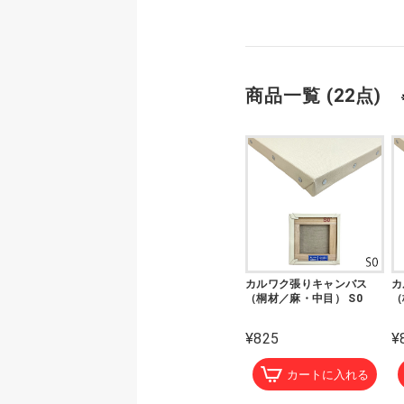
商品一覧 (22点)
カルワク張りキャンバス
カ
（桐材／麻・中目） S0
（
¥825
¥
カートに入れる