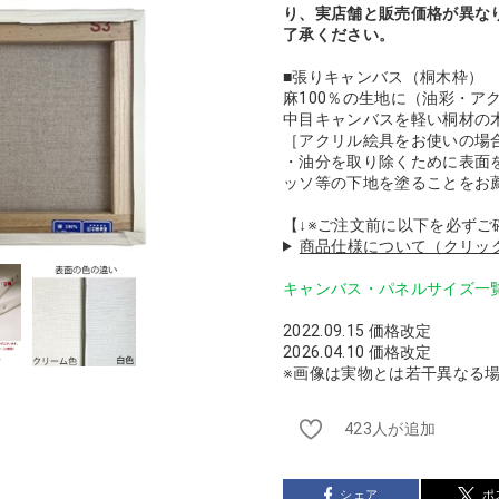
り、実店舗と販売価格が異な
了承ください。
■張りキャンバス（桐木枠）
麻100％の生地に（油彩・ア
中目キャンバスを軽い桐材の
［アクリル絵具をお使いの場
・油分を取り除くために表面
ッソ等の下地を塗ることをお
【↓※ご注文前に以下を必ずご
商品仕様について（クリッ
キャンバス・パネルサイズ一
2022.09.15 価格改定
2026.04.10 価格改定
※画像は実物とは若干異なる
423人が追加
シェア
ポ