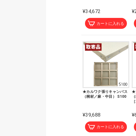
¥34,672
¥
カートに入れる
★カルワク張りキャンバス
★
（桐材／麻・中目） S100
（
［
¥39,688
¥
カートに入れる