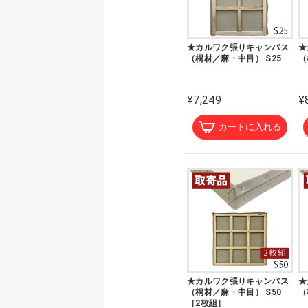
★カルワク張りキャンバス
★
（桐材／麻・中目） S25
（
¥7,249
¥
カートに入れる
★カルワク張りキャンバス
★
（桐材／麻・中目） S50
（
［2枚組］