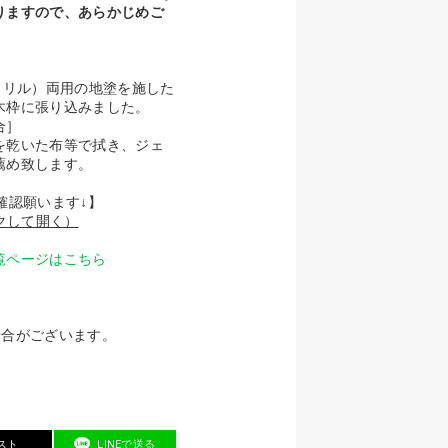
りますので、あらかじめご
クリル）両用の地塗を施した
木枠に張り込みました。
合］
を乾いた布等で拭き、ジェ
薦め致します。
確認願います↓】
クして開く）
覧ページはこちら
場合がございます。
スト
LINEで送る