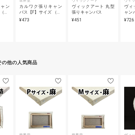
世界堂
ヴィックアート
ヴィ
キャン
カルワク張りキャン
ヴィックアート 丸型
ヴィ
（…
バス【F】サイズ （…
張りキャンバス
ャン
¥473
¥451
¥726
その他の人気商品
世界堂
世界堂
ヴィ