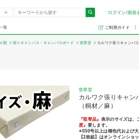
ログイン/新規
一覧
ご利用ガイド
ル類
張りキャンバス・キャンバスボード
世界堂
カルワク張りキャンバス
世界堂
カルワク張りキャン
（桐材／麻）
『取寄品』
表示のサイズは、
度』
要します。
※S50号以上は梱包代および
【2枚組】はオンラインショッ