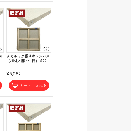
ス
★カルワク張りキャンバス
（桐材／麻・中目） S20
¥5,082
カートに入れる