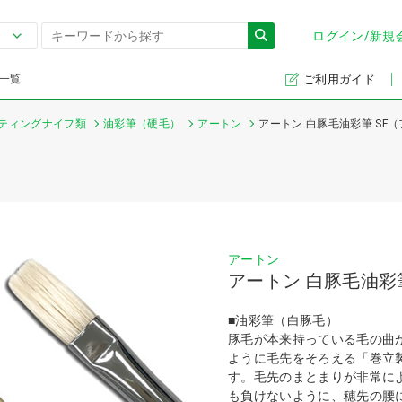
ログイン/新規
一覧
ご利用ガイド
ティングナイフ類
油彩筆（硬毛）
アートン
アートン 白豚毛油彩筆 SF
アートン
アートン 白豚毛油彩
■油彩筆（白豚毛）
豚毛が本来持っている毛の曲
ように毛先をそろえる「巻立
す。毛先のまとまりが非常に
も負けないように、穂先の腰