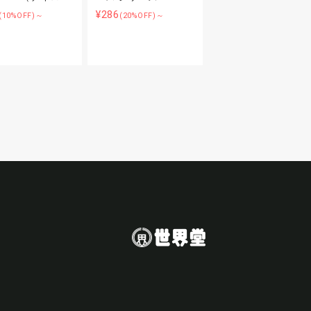
¥286
(10%OFF)～
(20%OFF)～