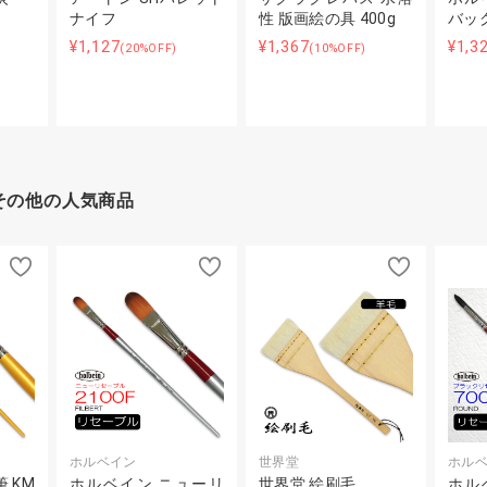
ナイフ
性 版画絵の具 400g
バッ
¥1,127
¥1,367
¥1,3
(20%OFF)
(10%OFF)
その他の人気商品
ホルベイン
世界堂
ホル
 KM
ホルベイン ニューリ
世界堂 絵刷毛
ホル