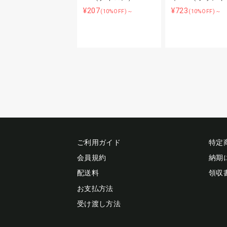
¥207
¥723
(10%OFF)～
(10%OFF)～
ご利用ガイド
特定
会員規約
納期
配送料
領収
お支払方法
受け渡し方法