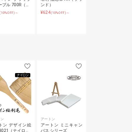
ブル 700R（…
ンド）
¥624
(10%OFF)～
(10%OFF)～
トン
アートン
トン デザイン絵
アートン ミニキャン
8021（ナイロ…
バス シリーズ