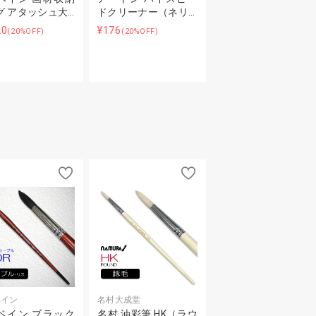
グ アタッシュ大…
ドクリーナー（ネリ…
20
¥176
(20%OFF)
(20%OFF)
ベイン
名村大成堂
ベイン ブラック
名村 油彩筆 HK（ラウ