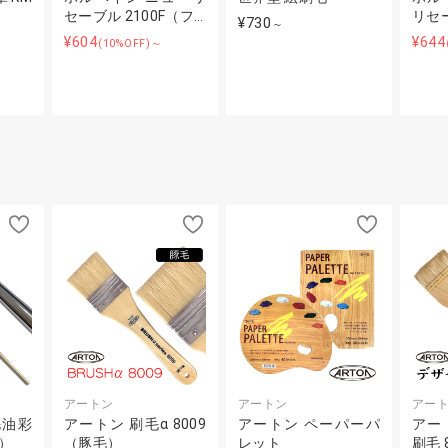
セーブル 2100F（フ…
リセー
¥730
～
¥604
¥644
(10%OFF)～
アートン
アートン
アー
毛油彩
アートン 刷毛α 8009
アートン ペーパーパ
アー
）
（豚毛）
レット
刷毛 