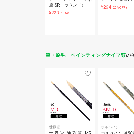
筆 SR（ラウンド）
¥264
(20%OFF)
¥723
(10%OFF)
筆・刷毛・ペインティングナイフ類
の
世界堂
ホルベイン
世界堂 油彩筆 MR
ホルベイン 油彩筆