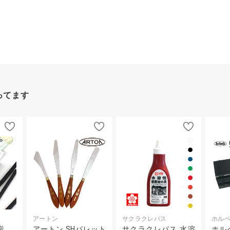
ってます
アートン
サクラクレパス
ホル
炭
アートン SHパレット
サクラクレパス 水溶
ホル