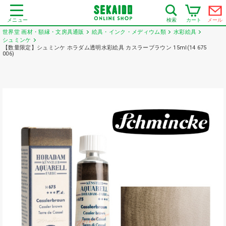
メニュー
カート
メール
検索
世界堂 画材・額縁・文房具通販
絵具・インク・メディウム類
水彩絵具
シュミンケ
【数量限定】シュミンケ ホラダム透明水彩絵具 カスラーブラウン 15ml(14 675
006)