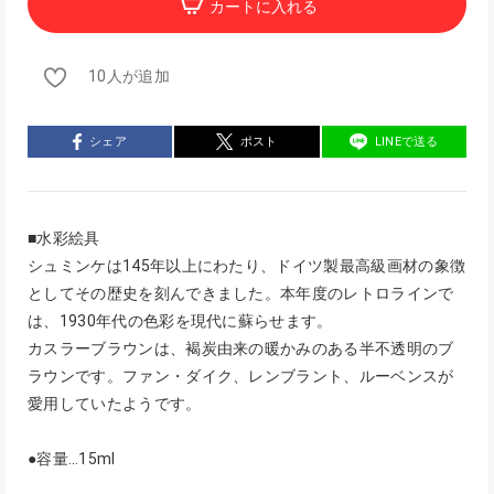
カートに入れる
10人が追加
シェア
ポスト
LINEで送る
■水彩絵具
シュミンケは145年以上にわたり、ドイツ製最高級画材の象徴
としてその歴史を刻んできました。本年度のレトロラインで
は、1930年代の色彩を現代に蘇らせます。
カスラーブラウンは、褐炭由来の暖かみのある半不透明のブ
ラウンです。ファン・ダイク、レンブラント、ルーベンスが
愛用していたようです。
●容量…15ml