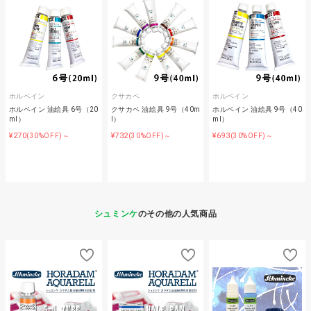
ホルベイン
クサカベ
ホルベイン
ホルベイン 油絵具 6号（20
クサカベ 油絵具 9号（40m
ホルベイン 油絵具 9号（40
ml）
l）
ml）
¥270
¥732
¥693
(30%OFF)～
(30%OFF)～
(30%OFF)～
シュミンケ
のその他の人気商品