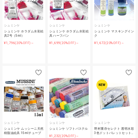
シュミンケ
シュミンケ
シュミンケ
シュミンケ ホラダム水彩絵
シュミンケ ホラダム水彩絵
シュミンケ マスキングイン
具2号（5ml）
具 ハーフパン
ク
¥1,796
¥1,699
¥1,672
(20%OFF)～
(20%OFF)～
(20%OFF)～
NEW
シュミンケ
シュミンケ
シュミンケ
シュミンケ ムッシーニ天然
シュミンケ ソフトパステル
野村重存セレクト 透明水彩
樹脂油絵具 15mlチューブ
3色ドットパレットセット…
¥1,232
(20%OFF)～