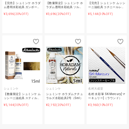
【完売】シュミンケ ホラダ
【数量限定】シュミンケ ホ
【完売】シュミンケ ムッシ
ム透明水彩絵具 ガンボー…
ラダム透明水彩絵具 ソル…
ーニ油絵具 コチニールレ…
¥3,696
¥3,696
¥5,144
(20%OFF)
(20%OFF)
(30%OFF)
シュミンケ
シュミンケ
名村大成堂
【数量限定】シュミンケ ム
シュミンケ ホラダムナチュ
名村水彩筆 SK-Mercury[マ
ッシーニ油絵具 スティル…
ラルズ水彩絵具2号（5ml）
ーキュリー]（ラウンド）
¥5,144
¥2,192
¥3,960
(30%OFF)
(20%OFF)
(10%OFF)