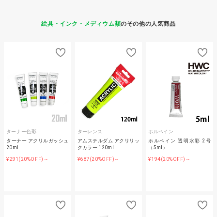
絵具・インク・メディウム類
のその他の人気商品
ターナー色彩
ターレンス
ホルベイン
ターナー アクリルガッシュ
アムステルダム アクリリッ
ホルベイン 透明水彩 2号
20ml
クカラー 120ml
（5ml）
¥291
¥687
¥194
(20%OFF)～
(20%OFF)～
(20%OFF)～