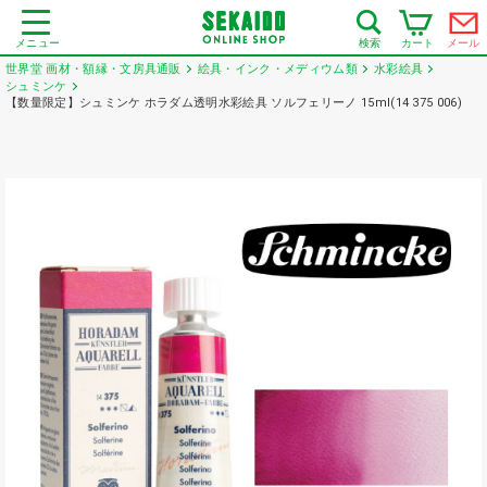
メニュー
カート
メール
検索
世界堂 画材・額縁・文房具通販
絵具・インク・メディウム類
水彩絵具
シュミンケ
【数量限定】シュミンケ ホラダム透明水彩絵具 ソルフェリーノ 15ml(14 375 006)