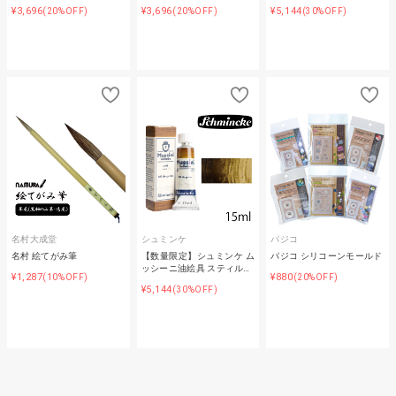
¥3,696
¥3,696
¥5,144
(20%OFF)
(20%OFF)
(30%OFF)
名村大成堂
シュミンケ
パジコ
名村 絵てがみ筆
【数量限定】シュミンケ ム
パジコ シリコーンモールド
ッシーニ油絵具 スティル…
¥1,287
¥880
(10%OFF)
(20%OFF)
¥5,144
(30%OFF)