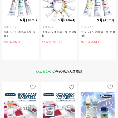
ホルベイン
クサカベ
ホルベイン
ホルベイン 油絵具 6号（20
クサカベ 油絵具 9号（40m
ホルベイン 油絵具 9号（40
ml）
l）
ml）
¥270
¥732
¥693
(30%OFF)～
(30%OFF)～
(30%OFF)～
シュミンケ
のその他の人気商品