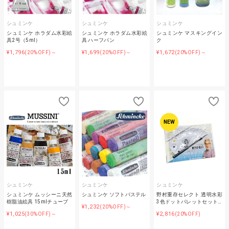
シュミンケ
シュミンケ
シュミンケ
シュミンケ ホラダム水彩絵
シュミンケ ホラダム水彩絵
シュミンケ マスキングイン
具2号（5ml）
具 ハーフパン
ク
¥1,796
¥1,699
¥1,672
(20%OFF)～
(20%OFF)～
(20%OFF)～
NEW
シュミンケ
シュミンケ
シュミンケ
シュミンケ ムッシーニ天然
シュミンケ ソフトパステル
野村重存セレクト 透明水彩
樹脂油絵具 15mlチューブ
3色ドットパレットセット…
¥1,232
(20%OFF)～
¥1,025
¥2,816
(30%OFF)～
(20%OFF)