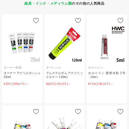
絵具・インク・メディウム類
のその他の人気商品
ターナー色彩
ターレンス
ホルベイン
ターナー アクリルガッシュ
アムステルダム アクリリッ
ホルベイン 透明水彩 2号
20ml
クカラー 120ml
（5ml）
¥291
¥687
¥194
(20%OFF)～
(20%OFF)～
(20%OFF)～