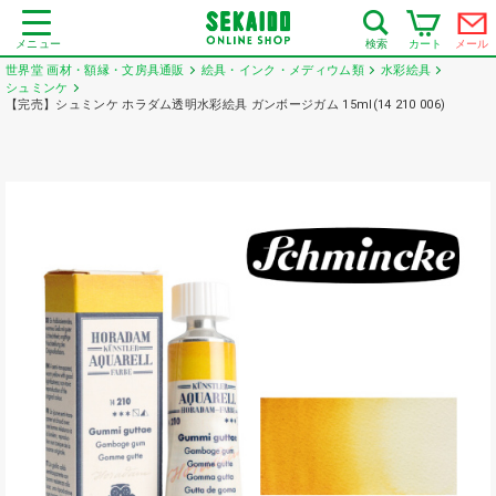
メニュー
カート
メール
検索
世界堂 画材・額縁・文房具通販
絵具・インク・メディウム類
水彩絵具
シュミンケ
【完売】シュミンケ ホラダム透明水彩絵具 ガンボージガム 15ml(14 210 006)