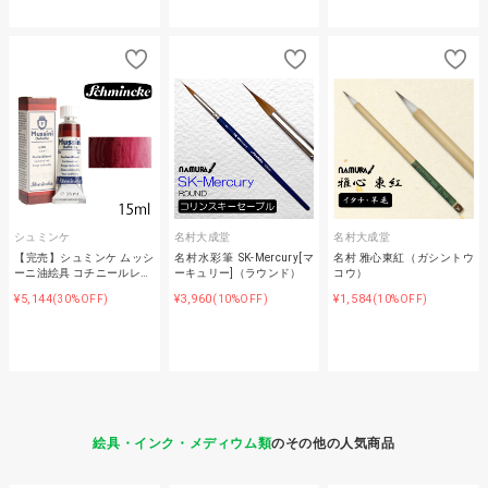
シュミンケ
名村大成堂
名村大成堂
【完売】シュミンケ ムッシ
名村水彩筆 SK-Mercury[マ
名村 雅心東紅（ガシントウ
ーニ油絵具 コチニールレ…
ーキュリー]（ラウンド）
コウ）
¥5,144
¥3,960
¥1,584
(30%OFF)
(10%OFF)
(10%OFF)
絵具・インク・メディウム類
のその他の人気商品