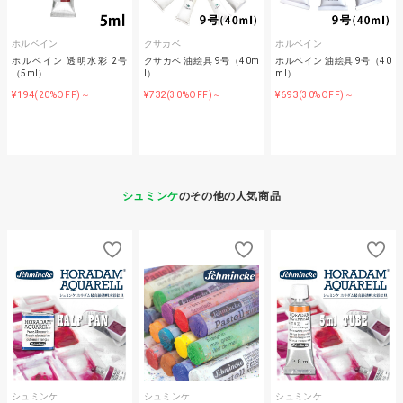
ホルベイン
クサカベ
ホルベイン
ホルベイン 透明水彩 2号
クサカベ 油絵具 9号（40m
ホルベイン 油絵具 9号（40
（5ml）
l）
ml）
¥194
¥732
¥693
(20%OFF)～
(30%OFF)～
(30%OFF)～
シュミンケ
のその他の人気商品
シュミンケ
シュミンケ
シュミンケ