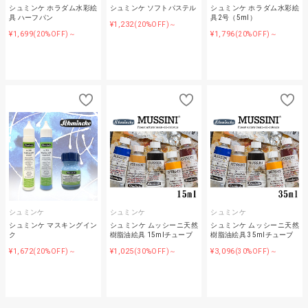
シュミンケ ホラダム水彩絵
シュミンケ ソフトパステル
シュミンケ ホラダム水彩絵
具 ハーフパン
具2号（5ml）
¥1,232
(20%OFF)～
¥1,699
¥1,796
(20%OFF)～
(20%OFF)～
シュミンケ
シュミンケ
シュミンケ
シュミンケ マスキングイン
シュミンケ ムッシーニ天然
シュミンケ ムッシーニ天然
ク
樹脂油絵具 15mlチューブ
樹脂油絵具 35mlチューブ
¥1,672
¥1,025
¥3,096
(20%OFF)～
(30%OFF)～
(30%OFF)～