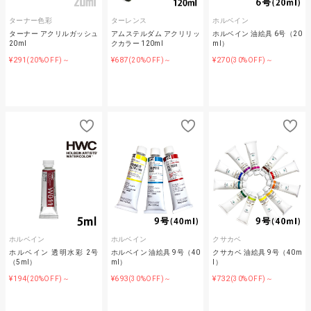
ターナー色彩
ターレンス
ホルベイン
ターナー アクリルガッシュ
アムステルダム アクリリッ
ホルベイン 油絵具 6号（20
20ml
クカラー 120ml
ml）
¥291
¥687
¥270
(20%OFF)～
(20%OFF)～
(30%OFF)～
ホルベイン
ホルベイン
クサカベ
ホルベイン 透明水彩 2号
ホルベイン 油絵具 9号（40
クサカベ 油絵具 9号（40m
（5ml）
ml）
l）
¥194
¥693
¥732
(20%OFF)～
(30%OFF)～
(30%OFF)～