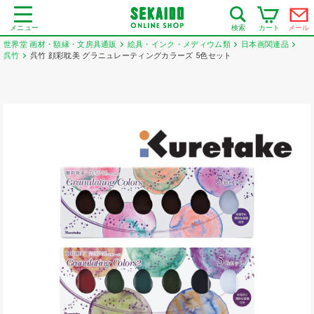
メニュー
カート
メール
検索
世界堂 画材・額縁・文房具通販
絵具・インク・メディウム類
日本画関連品
呉竹
呉竹 顔彩耽美 グラニュレーティングカラーズ 5色セット