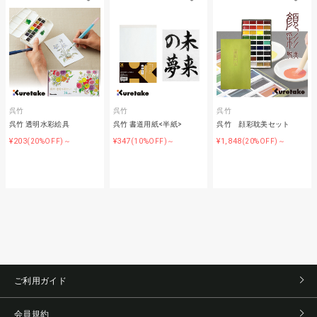
呉竹
呉竹
呉竹
呉竹 透明水彩絵具
呉竹 書道用紙<半紙>
呉竹 顔彩耽美セット
¥203
¥347
¥1,848
(20%OFF)～
(10%OFF)～
(20%OFF)～
ご利用ガイド
会員規約