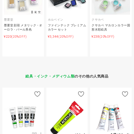
墨運堂
ホルベイン
クサカベ
墨運堂 顔彩 メタリック・オ
ファインテック プレミアム
クサカベ マカロンカラー固
ーロラ・パール系色
カラー セット
形水彩絵具
¥220
¥3,344
¥238
(20%OFF)
(20%OFF)
(20%OFF)
絵具・インク・メディウム類
のその他の人気商品