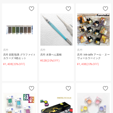
呉竹
呉竹
呉竹
呉竹 顔彩耽美 グラファイト
呉竹 水筆ぺん面相
呉竹 ink-cafe アール・ヌー
カラーズ 6色セット
ヴォーカラーインク
¥528
(20%OFF)
¥1,408
¥1,408
(20%OFF)
(20%OFF)