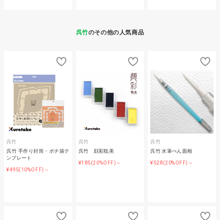
呉竹
のその他の人気商品
呉竹
呉竹
呉竹
呉竹 手作り封筒・ポチ袋テ
呉竹 顔彩耽美
呉竹 水筆ぺん面相
ンプレート
¥185
¥528
(20%OFF)～
(20%OFF)～
¥495
(10%OFF)～