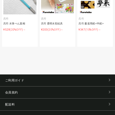
呉竹
呉竹
呉竹
呉竹 水筆ぺん面相
呉竹 透明水彩絵具
呉竹 書道用紙<半紙>
¥528
¥203
¥347
(20%OFF)～
(20%OFF)～
(10%OFF)～
ご利用ガイド
会員規約
配送料