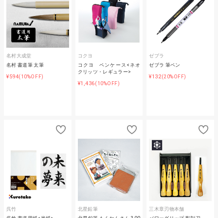
名村大成堂
コクヨ
ゼブラ
名村 書道筆 太筆
コクヨ ペンケース<ネオ
ゼブラ 筆ペン
クリッツ・レギュラー>
¥594
¥132
(10%OFF)
(20%OFF)
¥1,436
(10%OFF)
呉竹
北星鉛筆
三木章刃物本舗