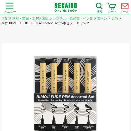
メニュー
カート
メール
検索
世界堂 画材・額縁・文房具通販
パステル・色鉛筆・ペン類
筆ペン
呉竹
呉竹 BIMOJI FUDE PEN Assorted set/5本セット XT/5V2