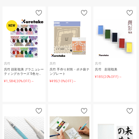
NEW
呉竹
呉竹
呉竹
呉竹 顔彩耽美 グラニュレー
呉竹 手作り封筒・ポチ袋テ
呉竹 顔彩耽美
ティングカラーズ 5色セ…
ンプレート
¥185
(20%OFF)～
¥1,584
¥495
(20%OFF)～
(10%OFF)～