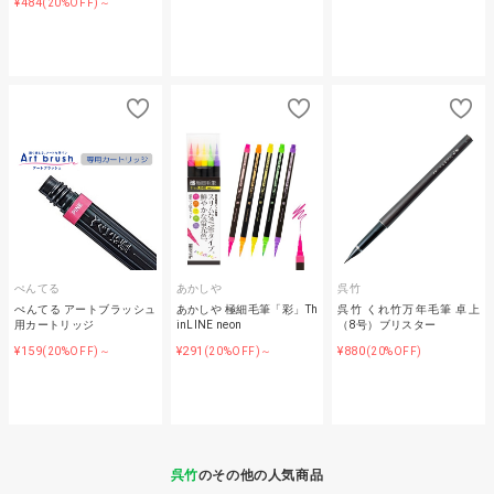
¥484
(20%OFF)～
ぺんてる
あかしや
呉竹
ぺんてる アートブラッシュ
あかしや 極細毛筆「彩」Th
呉竹 くれ竹万年毛筆 卓上
用カートリッジ
inLINE neon
（8号）ブリスター
¥159
¥291
¥880
(20%OFF)～
(20%OFF)～
(20%OFF)
呉竹
のその他の人気商品