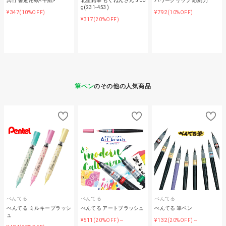
呉竹 書道用紙<半紙>
北星鉛筆 もくねんさん 300
パワーグリップ 彫刻刀
g(231-453)
¥347
¥792
(10%OFF)
(10%OFF)
¥317
(20%OFF)
筆ペン
のその他の人気商品
ぺんてる
ぺんてる
ぺんてる
ぺんてる ミルキーブラッシ
ぺんてる アートブラッシュ
ぺんてる 筆ペン
ュ
¥511
¥132
(20%OFF)～
(20%OFF)～