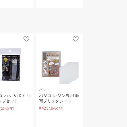
コ
パジコ
コ ハケ＆ボトル
パジコ レジン専用 転
ップセット
写プリンタシート
¥423
(20%OFF)
(20%OFF)