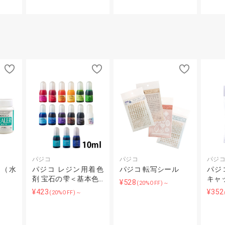
パジコ
パジコ
パジ
ー（水
パジコ レジン用着色
パジコ 転写シール
パジ
）
剤 宝石の雫＜基本色…
キャ
¥528
(20%OFF)～
¥423
¥352
(20%OFF)～