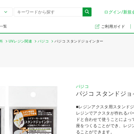
ログイン/新規
一覧
ご利用ガイド
料
UVレジン関連
パジコ
パジコ スタンドジョインター
パジコ
パジコ スタンドジョ
■レジンアクスタ用スタンド
レジンでアクスタが作れるパ
ドと合わせて使うことによっ
座をつくることができ、レジ
ることができます。