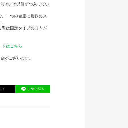
がそれぞれ5個ずつ入ってい
で、一つの台座に複数のス
す。
る際は固定タイプのほうが
ードはこちら
場合がございます。
スト
LINEで送る