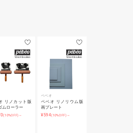
オ
ペベオ
オ リノカット版
ペベオ リノリウム版
ゴムローラー
画プレート
70
¥594
(10%OFF)～
(10%OFF)～