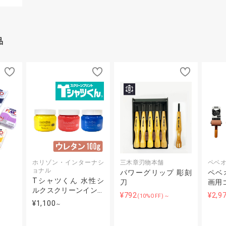
品
ホリゾン・インターナシ
三木章刃物本舗
ペベ
ョナル
パワーグリップ 彫刻
ペベ
Tシャツくん 水性シ
刀
画用
ルクスクリーンイン…
¥792
¥2,9
(10%OFF)～
¥1,100
～