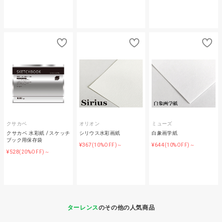
クサカベ
オリオン
ミューズ
クサカベ 水彩紙 / スケッチ
シリウス水彩画紙
白象画学紙
ブック用保存袋
¥367
¥644
(10%OFF)～
(10%OFF)～
¥528
(20%OFF)～
ターレンス
のその他の人気商品