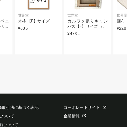
世界堂
世界堂
世界
ナベニ
木枠 【F】サイズ
カルワク張りキャン
画布
ンサ…
バス【F】サイズ （…
¥605
¥220
～
¥473
～
商取引法に基づく表記
コーポレートサイト
について
企業情報
書について