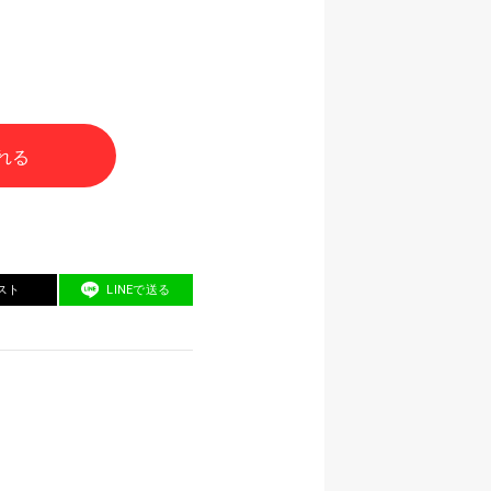
れる
スト
LINEで送る