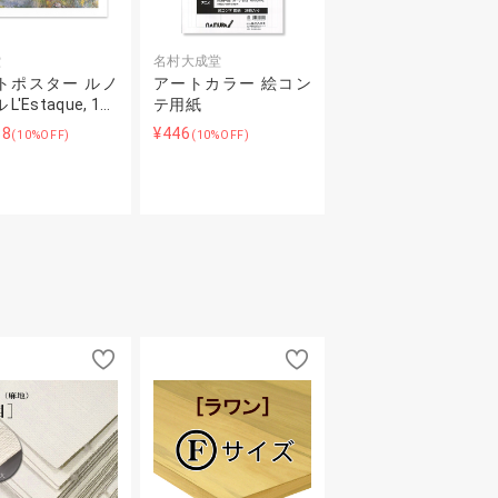
堂
名村大成堂
トポスター ルノ
アートカラー 絵コン
L'Estaque, 1…
テ用紙
88
¥446
(10%OFF)
(10%OFF)