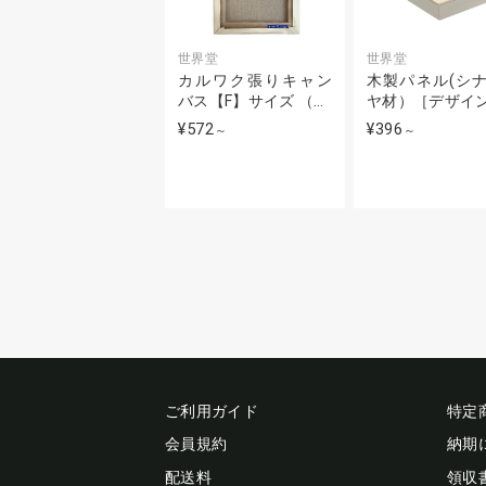
世界堂
世界堂
カルワク張りキャン
木製パネル(シ
バス【F】サイズ （…
ヤ材）［デザイ
¥572
¥396
～
～
ご利用ガイド
特定
会員規約
納期
配送料
領収