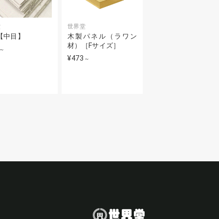
堂
世界堂
【中目】
木製パネル（ラワン
材）［Fサイズ］
～
¥473
～