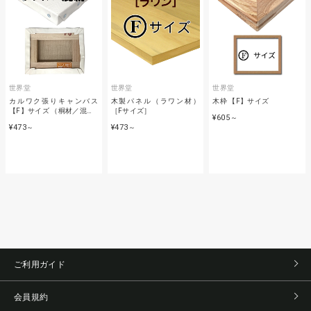
世界堂
世界堂
世界堂
カルワク張りキャンバス
木製パネル（ラワン材）
木枠 【F】サイズ
【F】サイズ （桐材／混…
［Fサイズ］
¥605
～
¥473
¥473
～
～
ご利用ガイド
会員規約