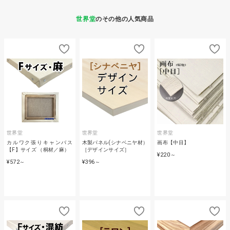
世界堂
のその他の人気商品
世界堂
世界堂
世界堂
カルワク張りキャンバス
木製パネル(シナベニヤ材）
画布【中目】
【F】サイズ （桐材／麻）
［デザインサイズ］
¥220
～
¥572
¥396
～
～