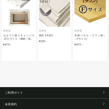
世界堂
世界堂
世界堂
カルワク張りキャンバス
画布【中目】
木製パネル（ラワン材）
【F】サイズ （桐材／混…
［Fサイズ］
¥220
～
¥473
¥473
～
～
ご利用ガイド
会員規約