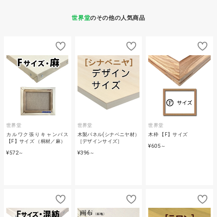
世界堂
のその他の人気商品
世界堂
世界堂
世界堂
カルワク張りキャンバス
木製パネル(シナベニヤ材）
木枠 【F】サイズ
【F】サイズ （桐材／麻）
［デザインサイズ］
¥605
～
¥572
¥396
～
～