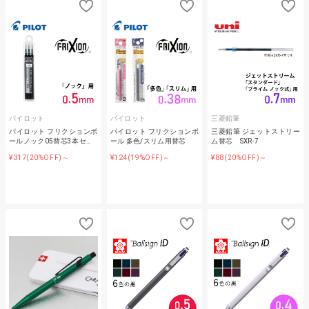
パイロット
パイロット
三菱鉛筆
パイロット フリクションボ
パイロット フリクションボ
三菱鉛筆 ジェットストリー
ールノック05替芯3本セ…
ール 多色/スリム用替芯
ム替芯 SXR-7
¥317
¥124
¥88
(20%OFF)～
(19%OFF)～
(20%OFF)～