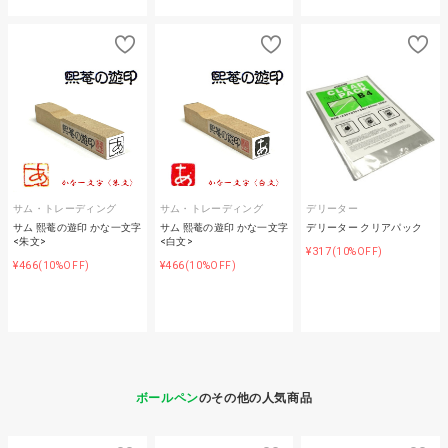
サム・トレーディング
サム・トレーディング
デリーター
サム 熙菴の遊印 かな一文字
サム 熙菴の遊印 かな一文字
デリーター クリアパック
<朱文>
<白文>
¥317
(10%OFF)
¥466
¥466
(10%OFF)
(10%OFF)
ボールペン
のその他の人気商品