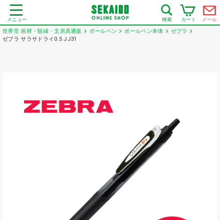
メニュー
カート
メール
検索
世界堂 画材・額縁・文房具通販
ボールペン
ボールペン本体
ゼブラ
ゼブラ サラサドライ0.5 JJ31