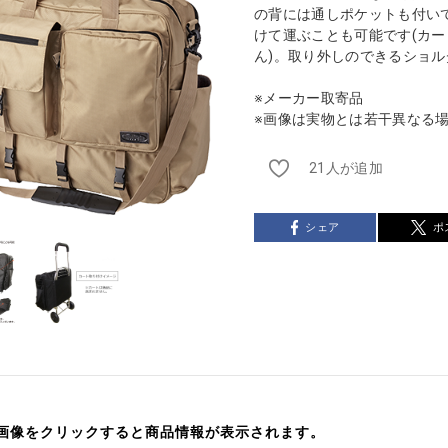
の背には通しポケットも付い
けて運ぶことも可能です(カ
ん)。取り外しのできるショ
※メーカー取寄品
※画像は実物とは若干異なる
21人が追加
シェア
ポ
画像をクリックすると商品情報が表示されます。