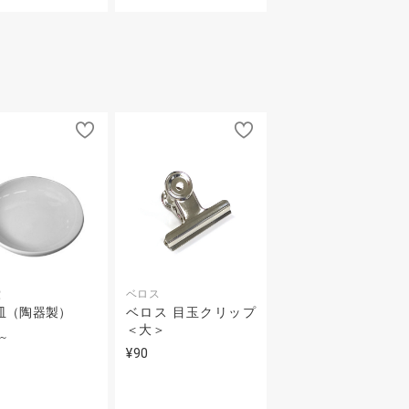
堂
ベロス
皿（陶器製）
ベロス 目玉クリップ
＜大＞
～
¥90