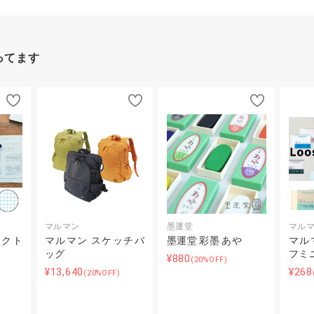
ってます
マルマン
墨運堂
マル
ェクト
マルマン スケッチバ
墨運堂 彩墨 あや
マル
ッグ
フミ
¥880
(20%OFF)
¥13,640
¥268
(20%OFF)