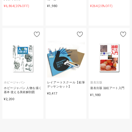
¥6,864
¥1,980
¥264
(20%OFF)
(20%OFF)
ホビージャパン
レイアートスクール【鉛筆
遊友出版
デッサンセット】
ホビージャパン 人物を描く
遊友出版 油絵アート入門
基本 使える美術解剖図
¥3,417
¥1,980
¥2,200