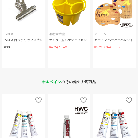
ベロス
名村大成堂
アートン
ベロス 目玉クリップ＜大＞
ナムラ L型バケツヒッセン
アートン ペーパーパレット
¥90
¥476
¥572
(20%OFF)
(20%OFF)～
ホルベイン
のその他の人気商品