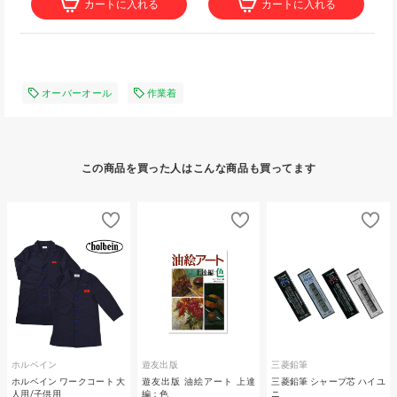
カートに入れる
カートに入れる
オーバーオール
作業着
この商品を買った人はこんな商品も買ってます
ホルベイン
遊友出版
三菱鉛筆
ホルベイン ワークコート 大
遊友出版 油絵アート 上達
三菱鉛筆 シャープ芯 ハイユ
人用/子供用
編：色
ニ