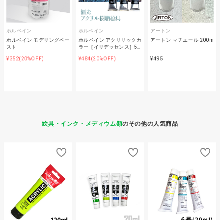
ホルベイン
ホルベイン
アートン
ホルベイン モデリングペー
ホルベイン アクリリックカ
アートン マチエール 200m
スト
ラー［イリデッセンス］5…
l
¥352
¥484
¥495
(20%OFF)
(20%OFF)
絵具・インク・メディウム類
のその他の人気商品