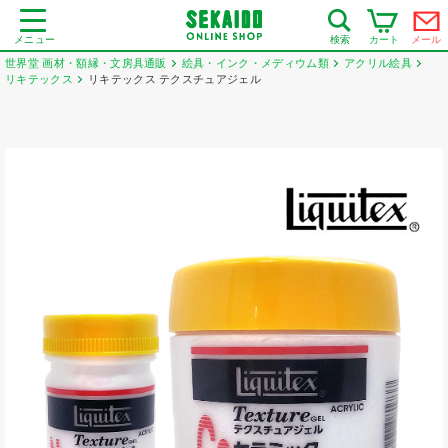
メニュー
カート
メール
検索
世界堂 画材・額縁・文房具通販
絵具・インク・メディウム類
アクリル絵具
リキテックス
リキテックス テクスチュアジェル