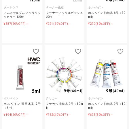
ターレンス
ターナー色彩
ホルベイン
アムステルダム アクリリッ
ターナー アクリルガッシュ
ホルベイン 油絵具 6号（20
クカラー 120ml
20ml
ml）
¥687
¥291
¥270
(20%OFF)～
(20%OFF)～
(30%OFF)～
ホルベイン
クサカベ
ホルベイン
ホルベイン 透明水彩 2号
クサカベ 油絵具 9号（40m
ホルベイン 油絵具 9号（40
（5ml）
l）
ml）
¥194
¥732
¥693
(20%OFF)～
(30%OFF)～
(30%OFF)～