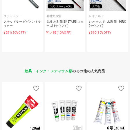
ステッドラー
名村大成堂
レオナルド
ステッドラー ピグメントラ
名村 水彩筆 SK STARS[スタ
レオナルド 水彩筆 16RO
イナー
ーズ] (ラウンド)
(ラウンド)
¥291
¥1,485
¥990
(20%OFF)
(10%OFF)
(10%OFF)
絵具・インク・メディウム類
のその他の人気商品