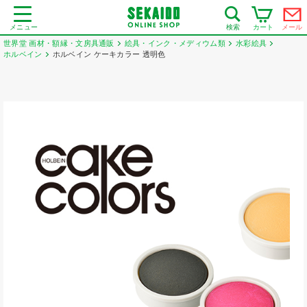
メニュー
カート
メール
検索
世界堂 画材・額縁・文房具通販
絵具・インク・メディウム類
水彩絵具
ホルベイン
ホルベイン ケーキカラー 透明色