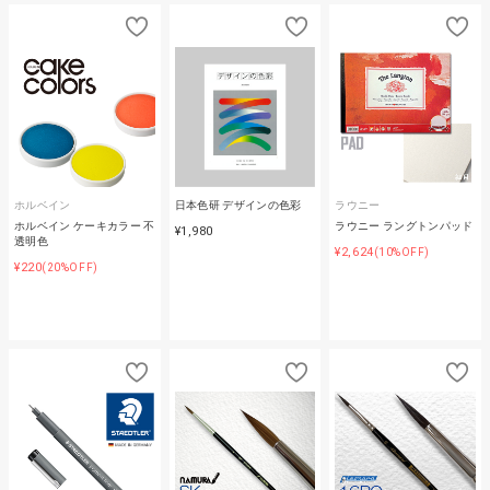
ホルベイン
日本色研 デザインの色彩
ラウニー
ホルベイン ケーキカラー 不
ラウニー ラングトンパッド
¥1,980
透明色
¥2,624
(10%OFF)
¥220
(20%OFF)