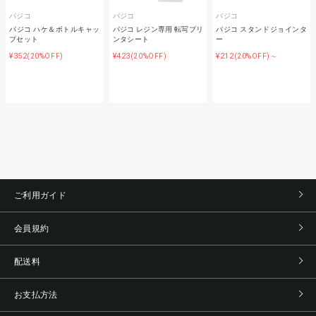
パジコ
パジコ
パジコ
パジコ ハケ＆ボトルキャッ
パジコ レジン専用 転写プリ
パジコ スタンドジョインタ
プセット
ンタシート
ー
¥352
¥423
¥212
(20%OFF)
(20%OFF)
(20%OFF)～
ご利用ガイド
会員規約
配送料
お支払方法