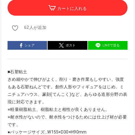
カートに入れる
62人が追加
シェア
ポスト
LINEで送る
■石塑粘土
きめ細やかで伸びがよく、削り・磨き作業もしやすい、強度
もある石塑ねんどです。創作人形やフィギュアをはじめ、ミ
ニチュアハウス、篆刻(てんこく)など、あらゆる造形分野の表
現に対応できます。
※軽量樹脂粘土、樹脂粘土と相性が良くありません。
※耐水性がないので、耐水性をつけるためには仕上げ材が必要
です。
●パッケージサイズ…W155×D30×H90mm