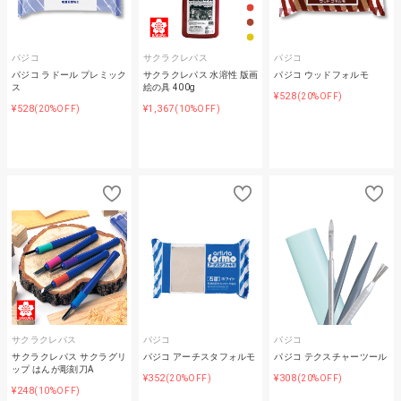
パジコ
サクラクレパス
パジコ
パジコ ラドール プレミック
サクラクレパス 水溶性 版画
パジコ ウッドフォルモ
ス
絵の具 400g
¥528
(20%OFF)
¥528
¥1,367
(20%OFF)
(10%OFF)
サクラクレパス
パジコ
パジコ
サクラクレパス サクラグリ
パジコ アーチスタフォルモ
パジコ テクスチャーツール
ップ はんが彫刻刀A
¥352
¥308
(20%OFF)
(20%OFF)
¥248
(10%OFF)