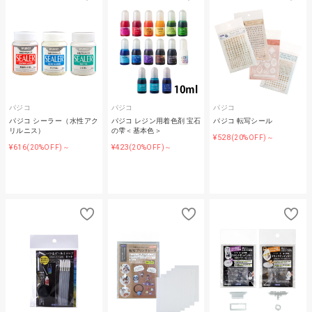
パジコ
パジコ
パジコ
パジコ シーラー（水性アク
パジコ レジン用着色剤 宝石
パジコ 転写シール
リルニス）
の雫＜基本色＞
¥528
(20%OFF)～
¥616
¥423
(20%OFF)～
(20%OFF)～