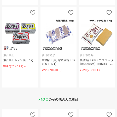
瀬戸製土
新日本造形
新日本造形
瀬戸製土 レオン油土 1kg
美濃粘土(株) 彫塑用粘土 1k
美濃粘土(株) テラコッタ
g(231-491)
(はにわ粘土) 1kg(255-10…
¥810
(20%OFF)～
¥220
¥220
(20%OFF)
(20%OFF)
パジコ
のその他の人気商品