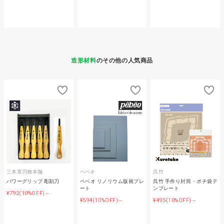
造形材料
のその他の人気商品
三木章刃物本舗
ペベオ
呉竹
パワーグリップ 彫刻刀
ペベオ リノリウム版画プレ
呉竹 手作り封筒・ポチ袋テ
ート
ンプレート
¥792
(10%OFF)～
¥594
¥495
(10%OFF)～
(10%OFF)～