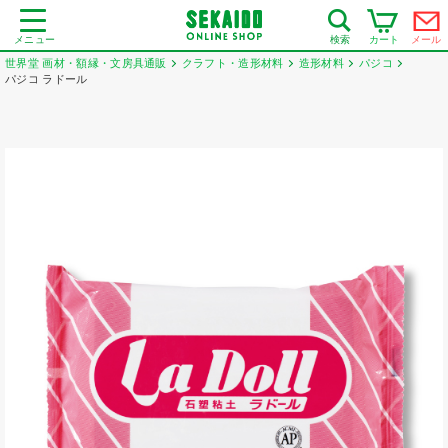
メニュー
カート
メール
検索
世界堂 画材・額縁・文房具通販
クラフト・造形材料
造形材料
パジコ
パジコ ラドール