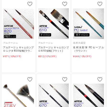
アルテージュ
アルテージュ
名村大成堂
アルテージュ キャムロンプ
アルテージュ キャムロンプ
名村水彩筆 PCセーブル
ロ レクタ 820 短軸(ラウ…
ロ 610 短軸(フラット)
（ラウンド）
¥971
¥812
¥644
(10%OFF)
(10%OFF)
(10%OFF)