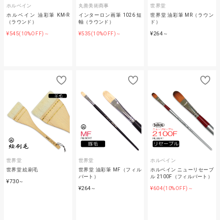
ホルベイン
丸善美術商事
世界堂
ホルベイン 油彩筆 KM-R
インターロン画筆 1026 短
世界堂 油彩筆 MR（ラウン
（ラウンド）
軸（ラウンド）
ド）
¥545
¥535
¥264
(10%OFF)～
(10%OFF)～
～
世界堂
世界堂
ホルベイン
世界堂 絵刷毛
世界堂 油彩筆 MF（フィル
ホルベイン ニューリセーブ
バート）
ル 2100F（フィルバート）
¥730
～
¥264
¥604
～
(10%OFF)～