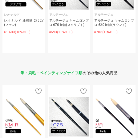
レオナルド
アルテージュ
アルテージュ
レオナルド 油彩筆 273EV
アルテージュ キャムロンプ
アルテージュ キャムロンプ
(ファン)
ロ 670 短軸(スクリプト)
ロ 620 短軸(ラウンド)
¥1,603
¥693
¥703
(10%OFF)
(10%OFF)
(10%OFF)
筆・刷毛・ペインティングナイフ類
のその他の人気商品