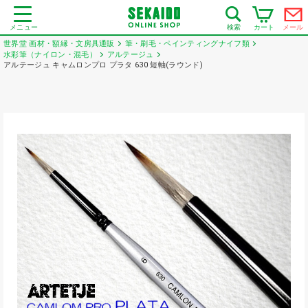
メニュー
カート
メール
検索
世界堂 画材・額縁・文房具通販
筆・刷毛・ペインティングナイフ類
水彩筆（ナイロン・混毛）
アルテージュ
アルテージュ キャムロンプロ プラタ 630 短軸(ラウンド)