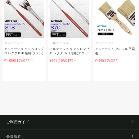
アルテージュ
アルテージュ
アルテージュ
アルテージュ キャムロンプ
アルテージュ キャムロンプ
アルテージュ クレシル 平刷
ロ レクタ 818 短軸(ファン)
ロ レクタ 870 短軸(スク…
毛
¥1,050
¥941
¥495
(10%OFF)～
(10%OFF)～
(10%OFF)～
ご利用ガイド
会員規約