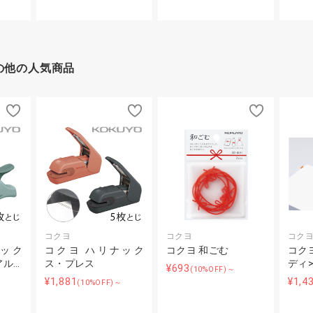
の他の人気商品
コクヨ
コクヨ
コク
ナック
コクヨ ハリナック
コクヨ 和ごむ
コク
アル…
ス・プレス
ディ
¥693
(10%OFF)～
¥1,881
¥1,4
(10%OFF)～