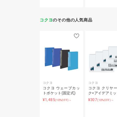
コクヨ
のその他の人気商品
コクヨ
コクヨ
コクヨ ウェーブカッ
コクヨ クリヤ
トポケット(固定式)
ク<アイデアミッ
¥1,485
¥307
(10%OFF)～
(10%OFF)～