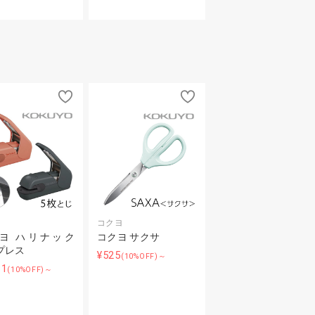
ヨ
コクヨ
ヨ ハリナック
コクヨ サクサ
プレス
¥525
(10%OFF)～
81
(10%OFF)～