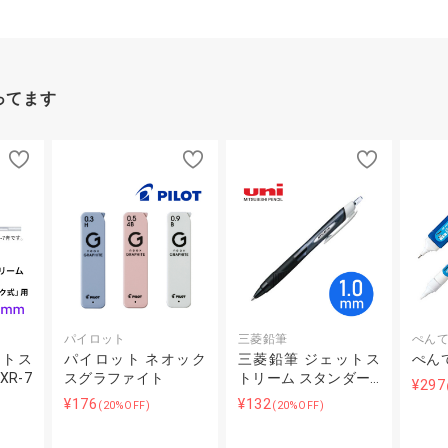
ってます
パイロット
三菱鉛筆
ぺん
ットス
パイロット ネオック
三菱鉛筆 ジェットス
ぺん
R-7
スグラファイト
トリーム スタンダー…
¥297
¥176
¥132
(20%OFF)
(20%OFF)