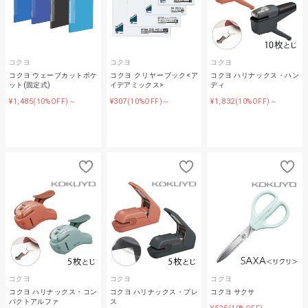
コクヨ
コクヨ
コクヨ
コクヨ ウェーブカットポケ
コクヨ クリヤーブック<ア
コクヨ ハリナックス・ハン
ット(固定式)
イデアミックス>
ディ
¥1,485
¥307
¥1,832
(10%OFF)～
(10%OFF)～
(10%OFF)～
コクヨ
コクヨ
コクヨ
コクヨ ハリナックス・コン
コクヨ ハリナックス・プレ
コクヨ サクサ
パクトアルファ
ス