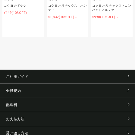
コクヨ カドケシ
コクヨ ハリナックス・ハン
コクヨ ハリナックス・コン
ディ
パクトアルファ
¥149
(10%OFF)～
¥1,832
¥990
(10%OFF)～
(10%OFF)～
ご利用ガイド
会員規約
配送料
お支払方法
受け渡し方法