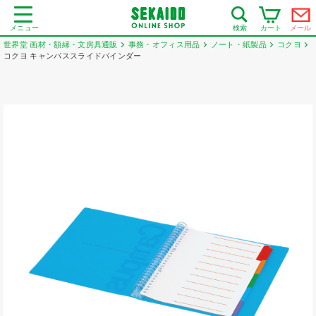
メニュー
カート
メール
検索
世界堂 画材・額縁・文房具通販
事務・オフィス用品
ノート・紙製品
コクヨ
コクヨ キャンパススライドバインダー