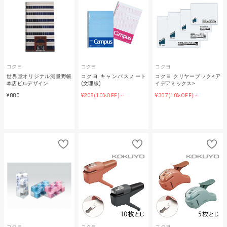
コクヨ
コクヨ
コクヨ
世界堂オリジナル測量野帳
コクヨ キャンパスノート
コクヨ クリヤーブック<ア
本店ビルデザイン
(文理線)
イデアミックス>
¥880
¥208
¥307
(10%OFF)～
(10%OFF)～
コクヨ
コクヨ
コクヨ