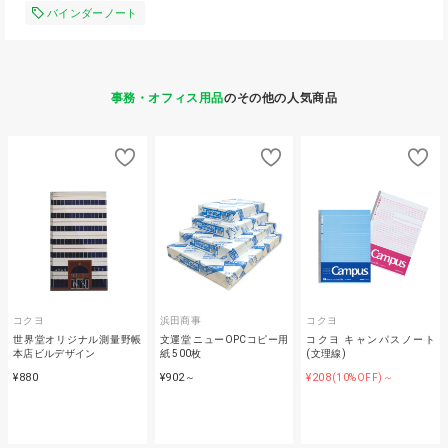
バインダーノート
事務・オフィス用品
のその他の人気商品
コクヨ
浜田商事
コクヨ
世界堂オリジナル測量野帳
文運堂 ニューOPCコピー用
コクヨ キャンパスノート
本店ビルデザイン
紙 500枚
(文理線)
¥880
¥902
¥208
～
(10%OFF)～