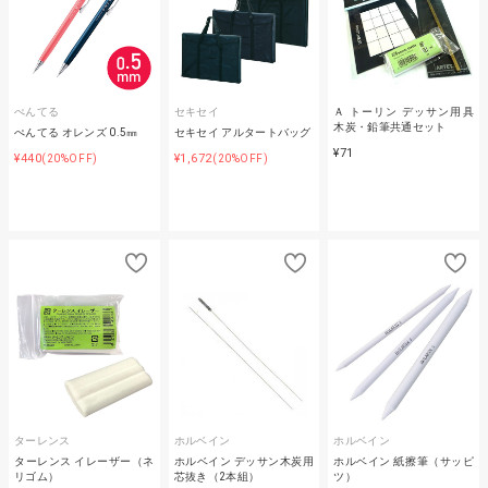
ぺんてる
セキセイ
Ａ トーリン デッサン用具
木炭・鉛筆共通セット
ぺんてる オレンズ 0.5㎜
セキセイ アルタートバッグ
¥71
¥440
¥1,672
(20%OFF)
(20%OFF)
ターレンス
ホルベイン
ホルベイン
ターレンス イレーザー（ネ
ホルベイン デッサン木炭用
ホルベイン 紙擦筆（サッピ
リゴム）
芯抜き（2本組）
ツ）