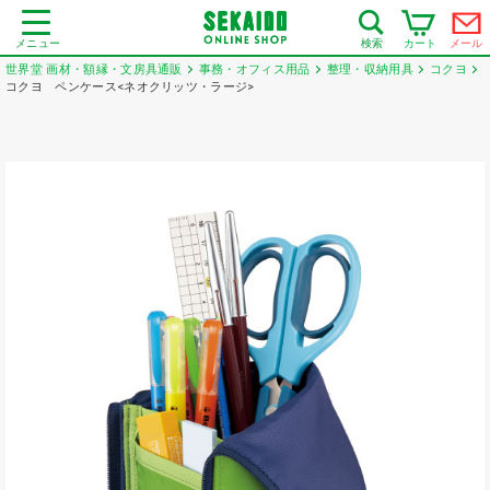
メニュー
カート
メール
検索
世界堂 画材・額縁・文房具通販
事務・オフィス用品
整理・収納用具
コクヨ
コクヨ ペンケース<ネオクリッツ・ラージ>