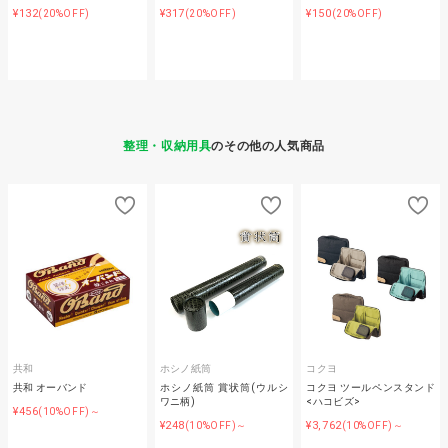
¥132
¥317
¥150
(20%OFF)
(20%OFF)
(20%OFF)
整理・収納用具
のその他の人気商品
共和
ホシノ紙筒
コクヨ
共和 オーバンド
ホシノ紙筒 賞状筒(ウルシ
コクヨ ツールペンスタンド
ワニ柄)
<ハコビズ>
¥456
(10%OFF)～
¥248
¥3,762
(10%OFF)～
(10%OFF)～