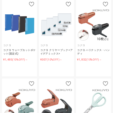
コクヨ
コクヨ
コクヨ
コクヨ ウェーブカットポケ
コクヨ クリヤーブック<ア
コクヨ ハリナックス・ハン
ット(固定式)
イデアミックス>
ディ
¥1,485
¥307
¥1,832
(10%OFF)～
(10%OFF)～
(10%OFF)～